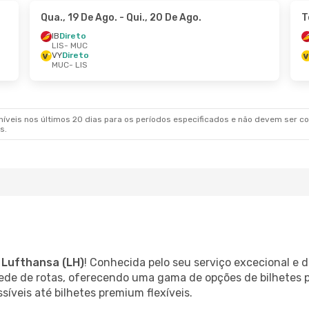
Qua., 19 De Ago.
- Qui., 20 De Ago.
T
IB
Direto
LIS
- MUC
VY
Direto
MUC
- LIS
veis nos últimos 20 dias para os períodos especificados e não devem ser con
s.
m
Lufthansa (LH)
! Conhecida pelo seu serviço excecional e
rede de rotas, oferecendo uma gama de opções de bilhetes 
íveis até bilhetes premium flexíveis.