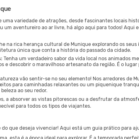
ique
e uma variedade de atrações, desde fascinantes locais hist
u um aventureiro ao ar livre, há algo aqui para todos! Aqui
e na rica herança cultural de Munique explorando os seus i
itetura única que conta a história do passado da cidade.
:
Tenha um verdadeiro sabor da vida local nos animados mer
s e descobrir o maravilhoso artesanato da região. É o luga
tureza vão sentir-se no seu elemento! Nos arredores de M
rfeitos para caminhadas relaxantes ou um piquenique tranqui
 beleza ao seu redor.
s, a absorver as vistas pitorescas ou a desfrutar da atmos
ível para todos os tipos de viajantes.
o que deseja vivenciar! Aqui está um guia prático para aju
a, esta é a época ideal para explorar. É a temporada perfeit