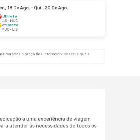
er., 18 De Ago.
- Qui., 20 De Ago.
IB
Direto
LIS
- MUC
VY
Direto
MUC
- LIS
siderados o preço final oferecido. Observe que a
 dedicação a uma experiência de viagem
para atender às necessidades de todos os