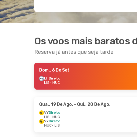
Os voos mais baratos 
Reserva já antes que seja tarde
Dom., 6 De Set.
LH
Direto
LIS
- MUC
Qua., 19 De Ago.
- Qui., 20 De Ago.
VY
Direto
LIS
- MUC
VY
Direto
MUC
- LIS