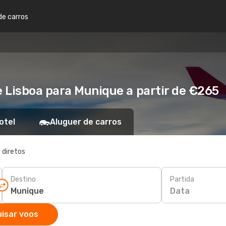
de carros
 Lisboa para Munique a partir de €265
otel
Aluguer de carros
 diretos
Destino
Partida
Data
isar voos