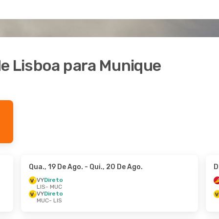
de Lisboa para Munique
Qua., 19 De Ago.
- Qui., 20 De Ago.
D
VY
Direto
LIS
- MUC
VY
Direto
MUC
- LIS