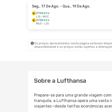
Seg., 17 De Ago.
- Qua., 19 De Ago.
VY
Direto
LIS
- MUC
VY
Direto
MUC
- LIS
Os preços apresentados nesta página estavam disponí
disponibilidade e os preços estão sujeitos a alteraçõe
Sobre a Lufthansa
Prepare-se para uma grande viagem co
tranquila, a Lufthansa opera uma vasta 
viajantes—desde tarifas económicas acess