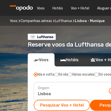
Voos
Hotéis
Voo + Hotel
Aluguer 
Voos
Companhias aéreas
Lufthansa
Lisboa - Munique
Reserve voos da Lufthansa de
Voos
Hotéis
Voo + H
Ida e volta
Só ida
Várias escalas
Só voos
Origem
Pesquisar Voo + Hotel
Pesqu