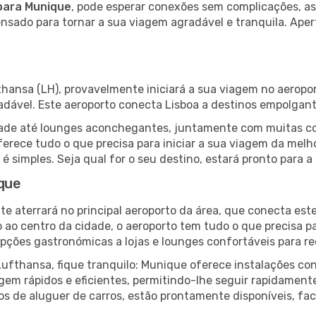
para Munique
, pode esperar conexões sem complicações, as
pensado para tornar a sua viagem agradável e tranquila. Aper
fthansa (LH), provavelmente iniciará a sua viagem no aeropo
radável. Este aeroporto conecta Lisboa a destinos empolga
lidade até lounges aconchegantes, juntamente com muitas 
oferece tudo o que precisa para iniciar a sua viagem da mel
á é simples. Seja qual for o seu destino, estará pronto para
ique
 aterrará no principal aeroporto da área, que conecta este
o ao centro da cidade, o aeroporto tem tudo o que precisa p
ções gastronómicas a lojas e lounges confortáveis para rec
ufthansa, fique tranquilo: Munique oferece instalações co
gem rápidos e eficientes, permitindo-lhe seguir rapidament
ços de aluguer de carros, estão prontamente disponíveis, fa