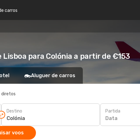
de carros
Lisboa para Colónia a partir de €153
otel
Aluguer de carros
 diretos
Destino
Partida
Data
isar voos