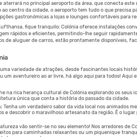
 aterrará no principal aeroporto da área, que conecta este 
o ao centro da cidade, o aeroporto tem tudo o que precisa p
ções gastronómicas a lojas e lounges confortáveis para rec
ufthansa, fique tranquilo: Colónia oferece instalações co
gem rápidos e eficientes, permitindo-lhe seguir rapidament
ços de aluguer de carros, estão prontamente disponíveis, fa
nia
 uma variedade de atrações, desde fascinantes locais histó
u um aventureiro ao ar livre, há algo aqui para todos! Aqui
e na rica herança cultural de Colónia explorando os seus ic
itetura única que conta a história do passado da cidade.
:
Tenha um verdadeiro sabor da vida local nos animados mer
s e descobrir o maravilhoso artesanato da região. É o luga
tureza vão sentir-se no seu elemento! Nos arredores de C
rfeitos para caminhadas relaxantes ou um piquenique tranqui