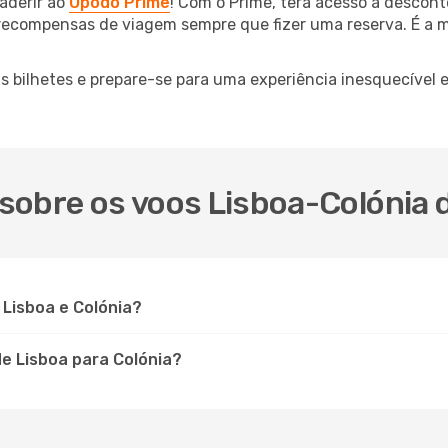
aderir ao
Opodo Prime
! Com o Prime, terá acesso a descont
 recompensas de viagem sempre que fizer uma reserva. É a m
us bilhetes e prepare-se para uma experiência inesquecível
sobre os voos Lisboa-Colónia 
Lisboa e Colónia?
e Lisboa para Colónia?