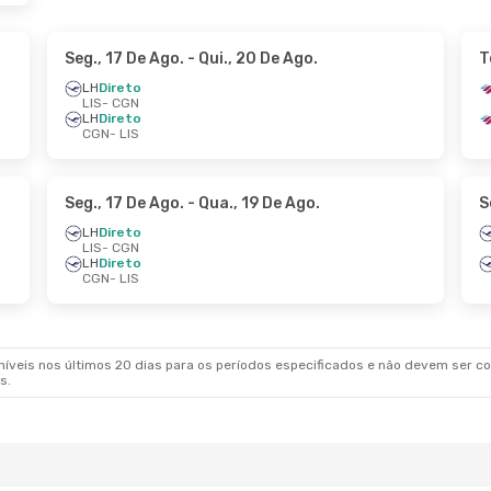
Seg., 17 De Ago.
- Qui., 20 De Ago.
T
LH
Direto
LIS
- CGN
LH
Direto
CGN
- LIS
Seg., 17 De Ago.
- Qua., 19 De Ago.
S
LH
Direto
LIS
- CGN
LH
Direto
CGN
- LIS
veis nos últimos 20 dias para os períodos especificados e não devem ser con
s.