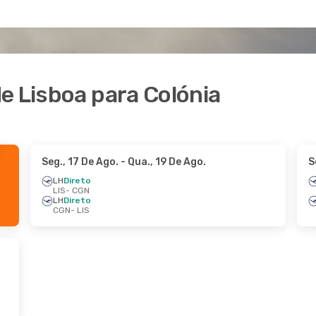
e Lisboa para Colónia
Seg., 17 De Ago.
- Qua., 19 De Ago.
S
LH
Direto
LIS
- CGN
LH
Direto
CGN
- LIS