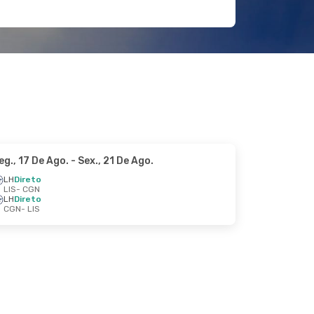
eg., 17 De Ago.
- Sex., 21 De Ago.
LH
Direto
LIS
- CGN
LH
Direto
CGN
- LIS