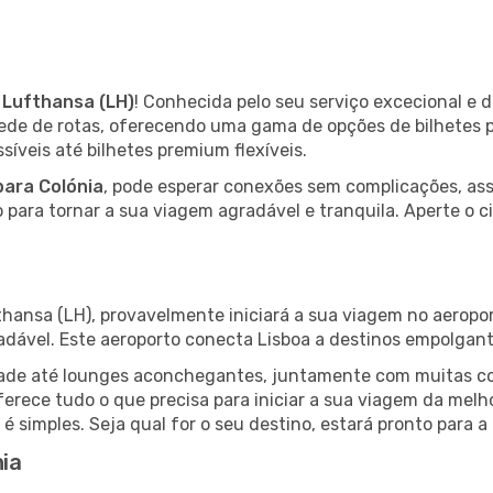
m
Lufthansa (LH)
! Conhecida pelo seu serviço excecional e
rede de rotas, oferecendo uma gama de opções de bilhetes 
íveis até bilhetes premium flexíveis.
para Colónia
, pode esperar conexões sem complicações, ass
o para tornar a sua viagem agradável e tranquila. Aperte o c
fthansa (LH), provavelmente iniciará a sua viagem no aeropo
radável. Este aeroporto conecta Lisboa a destinos empolgan
lidade até lounges aconchegantes, juntamente com muitas 
oferece tudo o que precisa para iniciar a sua viagem da mel
á é simples. Seja qual for o seu destino, estará pronto para
nia