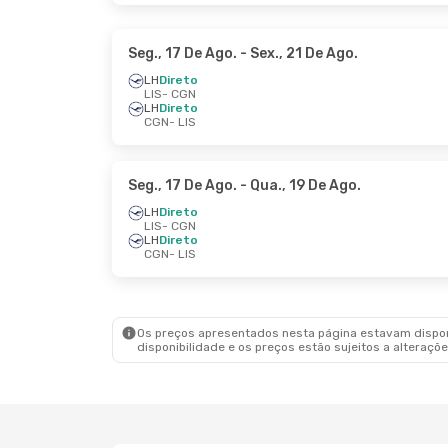
Seg., 17 De Ago.
- Sex., 21 De Ago.
LH
Direto
LIS
- CGN
LH
Direto
CGN
- LIS
Seg., 17 De Ago.
- Qua., 19 De Ago.
LH
Direto
LIS
- CGN
LH
Direto
CGN
- LIS
Os preços apresentados nesta página estavam disponí
disponibilidade e os preços estão sujeitos a alteraçõe