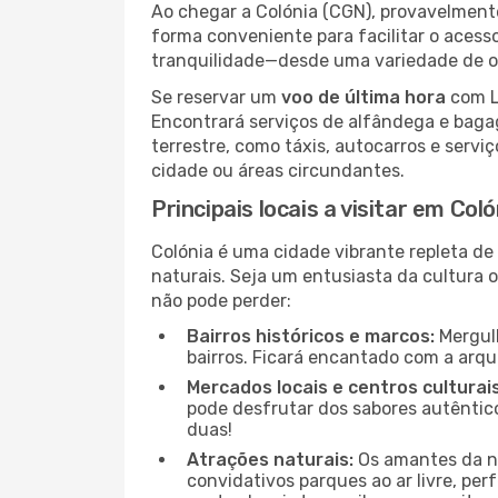
Ao chegar a Colónia (CGN), provavelmente
forma conveniente para facilitar o acess
tranquilidade—desde uma variedade de op
Se reservar um
voo de última hora
com L
Encontrará serviços de alfândega e baga
terrestre, como táxis, autocarros e servi
cidade ou áreas circundantes.
Principais locais a visitar em Coló
Colónia é uma cidade vibrante repleta de
naturais. Seja um entusiasta da cultura o
não pode perder:
Bairros históricos e marcos:
Mergulh
bairros. Ficará encantado com a arqu
Mercados locais e centros culturais
pode desfrutar dos sabores autêntico
duas!
Atrações naturais:
Os amantes da na
convidativos parques ao ar livre, pe