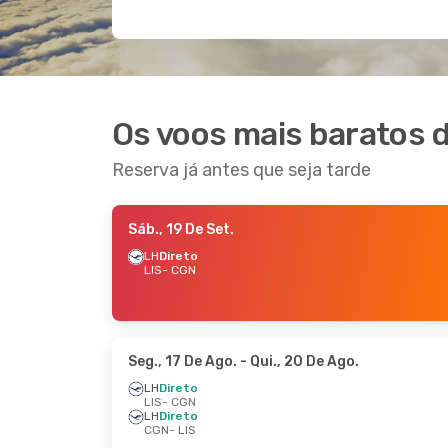
Os voos mais baratos d
Reserva já antes que seja tarde
Sáb., 19 De Set.
LH
Direto
LIS
- CGN
Seg., 17 De Ago.
- Qui., 20 De Ago.
LH
Direto
LIS
- CGN
LH
Direto
CGN
- LIS