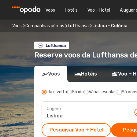
Voos
Hotéis
Voo + Hotel
Aluguer 
Voos
Companhias aéreas
Lufthansa
Lisboa - Colónia
Reserve voos da Lufthansa de 
Voos
Hotéis
Voo + H
Ida e volta
Só ida
Várias escalas
Só voos
Origem
Pesquisar Voo + Hotel
Pesqu