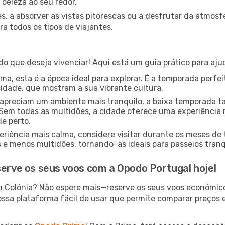
 beleza ao seu redor.
s, a absorver as vistas pitorescas ou a desfrutar da atmos
a todos os tipos de viajantes.
o que deseja vivenciar! Aqui está um guia prático para aju
a, esta é a época ideal para explorar. É a temporada perfeit
cidade, que mostram a sua vibrante cultura.
apreciam um ambiente mais tranquilo, a baixa temporada 
Sem todas as multidões, a cidade oferece uma experiência m
de perto.
riência mais calma, considere visitar durante os meses de
 menos multidões, tornando-as ideais para passeios tranqu
serve os seus voos com a Opodo Portugal hoje!
m Colónia? Não espere mais—reserve os seus voos económic
ossa plataforma fácil de usar que permite comparar preços e