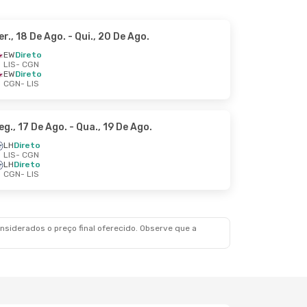
er., 18 De Ago.
- Qui., 20 De Ago.
EW
Direto
LIS
- CGN
EW
Direto
CGN
- LIS
eg., 17 De Ago.
- Qua., 19 De Ago.
LH
Direto
LIS
- CGN
LH
Direto
CGN
- LIS
siderados o preço final oferecido. Observe que a