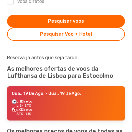
Voos diretos
Pesquisar voos
Pesquisar Voo + Hotel
Reserva já antes que seja tarde
As melhores ofertas de voos da
Lufthansa de Lisboa para Estocolmo
Qua., 19 De Ago.
- Qua., 19 De Ago.
LH
Direto
LIS
- STO
LX
Direto
STO
- LIS
Os melhores preços de voos de todas as