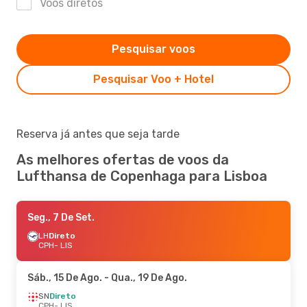
Voos diretos
Pesquisar voos
Pesquisar Voo + Hotel
Reserva já antes que seja tarde
As melhores ofertas de voos da
Lufthansa de Copenhaga para Lisboa
Seg., 7 De Set.
LH
Direto
CPH
- LIS
Sáb., 15 De Ago.
- Qua., 19 De Ago.
SN
Direto
CPH
- LIS