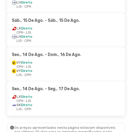
LH
Direto
LIS
- CPH
Sáb., 15 De Ago.
- Sáb., 15 De Ago.
LX
Direto
CPH
- LIS
LH
Direto
LIS
- CPH
Sex., 14 De Ago.
- Dom., 16 De Ago.
VY
Direto
CPH
- LIS
VY
Direto
LIS
- CPH
Sex., 14 De Ago.
- Seg., 17 De Ago.
LX
Direto
CPH
- LIS
SK
Direto
LIS
- CPH
Os preços apresentados nesta página estavam disponíveis
nos últimos 20 dias para os períodos especificados e não