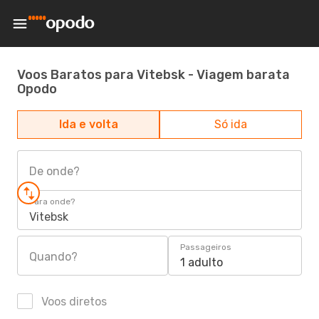
Voos Baratos para Vitebsk - Viagem barata
Opodo
Ida e volta
Só ida
De onde?
Para onde?
Vitebsk
Passageiros
Quando?
1 adulto
Voos diretos