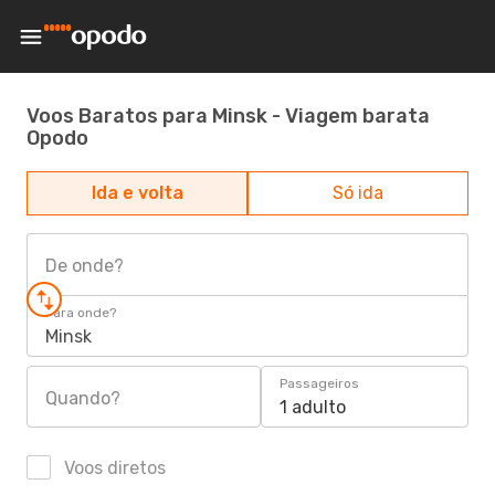
Voos Baratos para Minsk - Viagem barata
Opodo
Ida e volta
Só ida
De onde?
Para onde?
Minsk
Passageiros
Quando?
1 adulto
Voos diretos