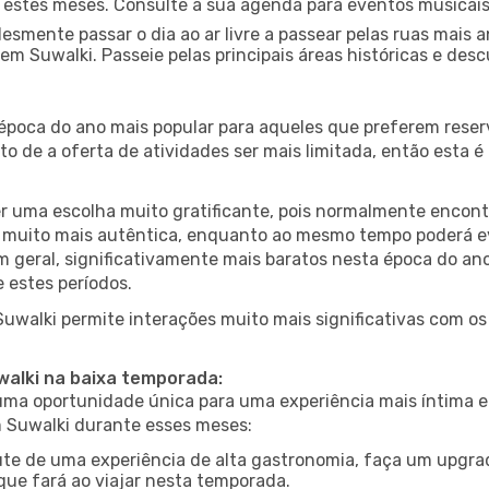
nte estes meses. Consulte a sua agenda para eventos musicai
esmente passar o dia ao ar livre a passear pelas ruas mais 
m Suwalki. Passeie pelas principais áreas históricas e desc
 época do ano mais popular para aqueles que preferem reser
to de a oferta de atividades ser mais limitada, então esta 
er uma escolha muito gratificante, pois normalmente encon
muito mais autêntica, enquanto ao mesmo tempo poderá evit
em geral, significativamente mais baratos nesta época do an
 estes períodos.
 Suwalki permite interações muito mais significativas com o
walki na baixa temporada:
a oportunidade única para uma experiência mais íntima e 
m Suwalki durante esses meses:
te de uma experiência de alta gastronomia, faça um upgra
que fará ao viajar nesta temporada.