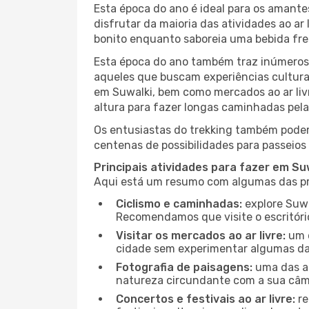
Esta época do ano é ideal para os amant
disfrutar da maioria das atividades ao a
bonito enquanto saboreia uma bebida fre
Esta época do ano também traz inúmeros f
aqueles que buscam experiências culturai
em Suwalki, bem como mercados ao ar liv
altura para fazer longas caminhadas pela 
Os entusiastas do trekking também podem
centenas de possibilidades para passeios 
Principais atividades para fazer em Su
Aqui está um resumo com algumas das pri
Ciclismo e caminhadas:
explore Suwa
Recomendamos que visite o escritório
Visitar os mercados ao ar livre:
um d
cidade sem experimentar algumas das
Fotografia de paisagens:
uma das at
natureza circundante com a sua câmar
Concertos e festivais ao ar livre:
re