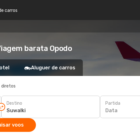
de carros
 Viagem barata Opodo
otel
Aluguer de carros
 diretos
Destino
Partida
Data
isar voos