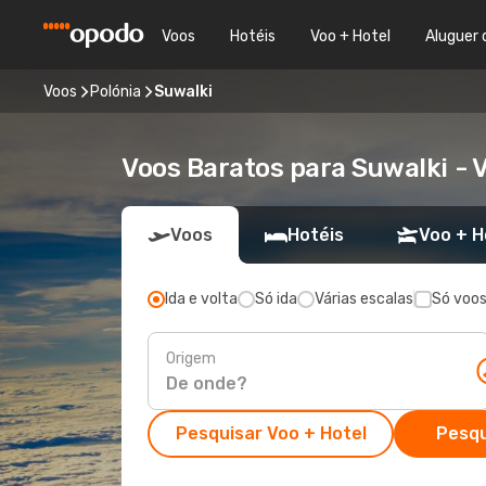
Voos
Hotéis
Voo + Hotel
Aluguer 
Voos
Polónia
Suwalki
Voos Baratos para Suwalki -
Voos
Hotéis
Voo + H
Ida e volta
Só ida
Várias escalas
Só voos
Origem
Pesquisar Voo + Hotel
Pesqu