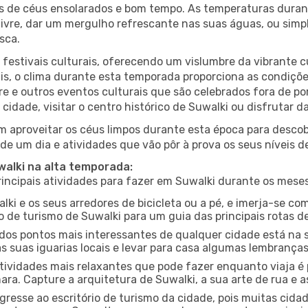
es de céus ensolarados e bom tempo. As temperaturas duran
r livre, dar um mergulho refrescante nas suas águas, ou sim
sca.
estivais culturais, oferecendo um vislumbre da vibrante cu
s, o clima durante esta temporada proporciona as condições
re e outros eventos culturais que são celebrados fora de 
cidade, visitar o centro histórico de Suwalki ou disfrutar
 aproveitar os céus limpos durante esta época para descobr
de um dia e atividades que vão pôr à prova os seus níveis d
walki na alta temporada:
ncipais atividades para fazer em Suwalki durante os meses
lki e os seus arredores de bicicleta ou a pé, e imerja-se c
 de turismo de Suwalki para um guia das principais rotas de
os pontos mais interessantes de qualquer cidade está na s
 suas iguarias locais e levar para casa algumas lembrança
ividades mais relaxantes que pode fazer enquanto viaja é 
a. Capture a arquitetura de Suwalki, a sua arte de rua e a
gresse ao escritório de turismo da cidade, pois muitas cid