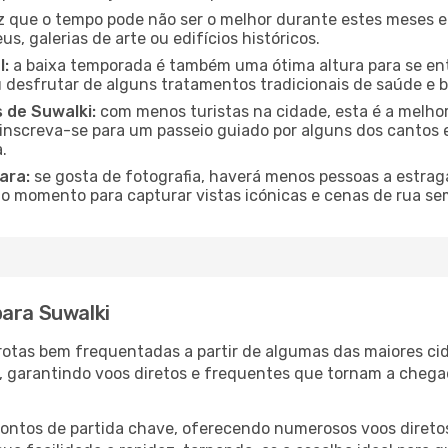
que o tempo pode não ser o melhor durante estes meses em
s, galerias de arte ou edifícios históricos.
l:
a baixa temporada é também uma ótima altura para se ent
desfrutar de alguns tratamentos tradicionais de saúde e b
 de Suwalki:
com menos turistas na cidade, esta é a melhor
u inscreva-se para um passeio guiado por alguns dos canto
.
ara:
se gosta de fotografia, haverá menos pessoas a estraga
o momento para capturar vistas icónicas e cenas de rua se
para Suwalki
s rotas bem frequentadas a partir de algumas das maiores c
s, garantindo voos diretos e frequentes que tornam a cheg
 pontos de partida chave, oferecendo numerosos voos diretos