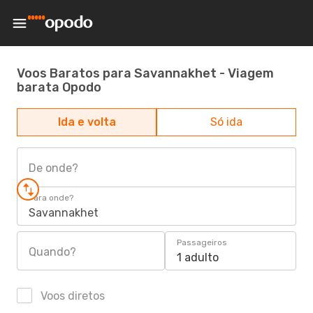
Voos Baratos para Savannakhet - Viagem
barata Opodo
Ida e volta
Só ida
De onde?
Para onde?
Savannakhet
Passageiros
Quando?
1 adulto
Voos diretos