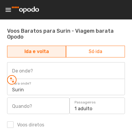
Voos Baratos para Surin - Viagem barata
Opodo
Ida e volta
Só ida
De onde?
Para onde?
Surin
Passageiros
Quando?
1 adulto
Voos diretos