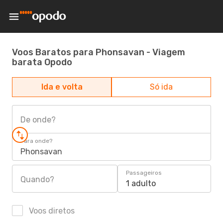
Voos Baratos para Phonsavan - Viagem
barata Opodo
Ida e volta
Só ida
De onde?
Para onde?
Phonsavan
Passageiros
Quando?
1 adulto
Voos diretos