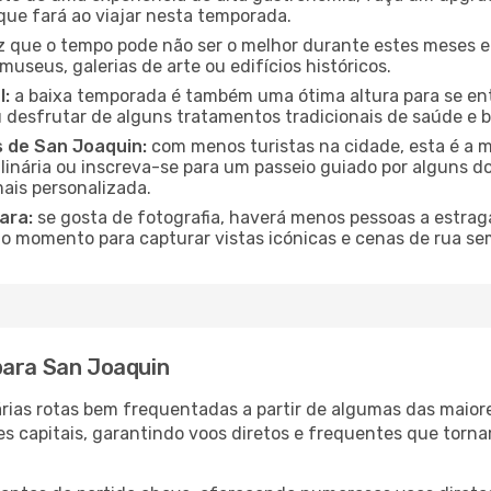
que fará ao viajar nesta temporada.
 que o tempo pode não ser o melhor durante estes meses em
museus, galerias de arte ou edifícios históricos.
l:
a baixa temporada é também uma ótima altura para se ent
desfrutar de alguns tratamentos tradicionais de saúde e b
s de San Joaquin:
com menos turistas na cidade, esta é a m
ulinária ou inscreva-se para um passeio guiado por alguns 
ais personalizada.
ara:
se gosta de fotografia, haverá menos pessoas a estraga
o momento para capturar vistas icónicas e cenas de rua se
para San Joaquin
árias rotas bem frequentadas a partir de algumas das maio
es capitais, garantindo voos diretos e frequentes que tor