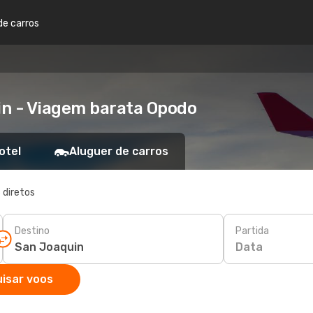
de carros
in - Viagem barata Opodo
otel
Aluguer de carros
 diretos
Destino
Partida
Data
isar voos