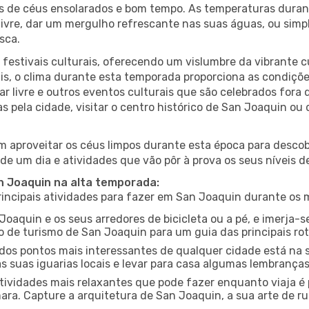
es de céus ensolarados e bom tempo. As temperaturas duran
r livre, dar um mergulho refrescante nas suas águas, ou sim
sca.
estivais culturais, oferecendo um vislumbre da vibrante cu
s, o clima durante esta temporada proporciona as condições
 livre e outros eventos culturais que são celebrados fora
s pela cidade, visitar o centro histórico de San Joaquin o
 aproveitar os céus limpos durante esta época para descobr
de um dia e atividades que vão pôr à prova os seus níveis d
an Joaquin na alta temporada:
ncipais atividades para fazer em San Joaquin durante os 
Joaquin e os seus arredores de bicicleta ou a pé, e imerja
 de turismo de San Joaquin para um guia das principais rot
os pontos mais interessantes de qualquer cidade está na s
 suas iguarias locais e levar para casa algumas lembrança
ividades mais relaxantes que pode fazer enquanto viaja é 
a. Capture a arquitetura de San Joaquin, a sua arte de rua