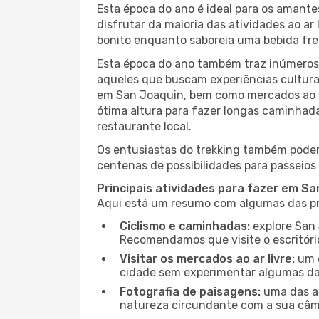
Esta época do ano é ideal para os amant
disfrutar da maioria das atividades ao a
bonito enquanto saboreia uma bebida fre
Esta época do ano também traz inúmeros f
aqueles que buscam experiências culturai
em San Joaquin, bem como mercados ao ar
ótima altura para fazer longas caminhada
restaurante local.
Os entusiastas do trekking também podem
centenas de possibilidades para passeios 
Principais atividades para fazer em S
Aqui está um resumo com algumas das pri
Ciclismo e caminhadas:
explore San 
Recomendamos que visite o escritório
Visitar os mercados ao ar livre:
um d
cidade sem experimentar algumas das
Fotografia de paisagens:
uma das at
natureza circundante com a sua câmar