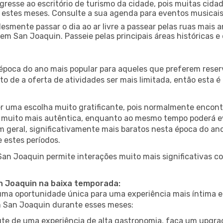
gresse ao escritório de turismo da cidade, pois muitas cid
nte estes meses. Consulte a sua agenda para eventos musicai
esmente passar o dia ao ar livre a passear pelas ruas mais 
m San Joaquin. Passeie pelas principais áreas históricas e
 época do ano mais popular para aqueles que preferem reser
to de a oferta de atividades ser mais limitada, então esta 
er uma escolha muito gratificante, pois normalmente encon
muito mais autêntica, enquanto ao mesmo tempo poderá evit
em geral, significativamente mais baratos nesta época do an
 estes períodos.
 San Joaquin permite interações muito mais significativas c
an Joaquin na baixa temporada:
a oportunidade única para uma experiência mais íntima e 
em San Joaquin durante esses meses:
te de uma experiência de alta gastronomia, faça um upgra