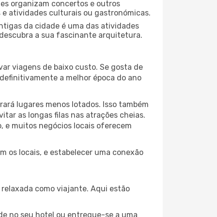
ades organizam concertos e outros
s e atividades culturais ou gastronómicas.
antigas da cidade é uma das atividades
 descubra a sua fascinante arquitetura.
var viagens de baixo custo. Se gosta de
é definitivamente a melhor época do ano
trará lugares menos lotados. Isso também
ar as longas filas nas atrações cheias.
o, e muitos negócios locais oferecem
om os locais, e estabelecer uma conexão
relaxada como viajante. Aqui estão
de no seu hotel ou entregue-se a uma