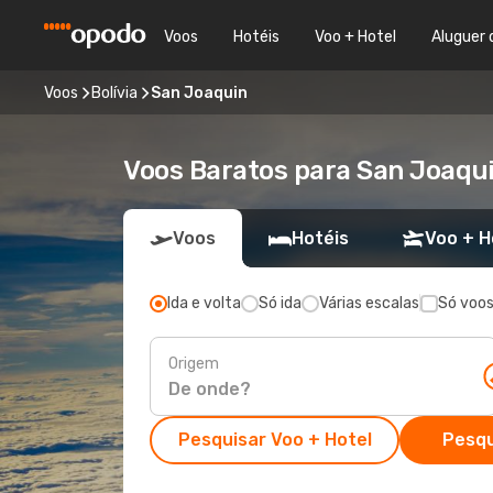
Voos
Hotéis
Voo + Hotel
Aluguer 
Voos
Bolívia
San Joaquin
Voos Baratos para San Joaqu
Voos
Hotéis
Voo + H
Ida e volta
Só ida
Várias escalas
Só voos
Origem
Pesquisar Voo + Hotel
Pesqu