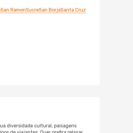
a
San Ramon
Sucre
San Borja
Santa Cruz
sua diversidade cultural, paisagens
pos de viajantes. Quer prefira relaxar