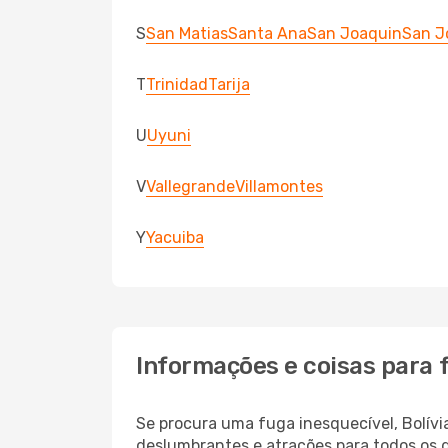
S
San Matias
Santa Ana
San Joaquin
San J
T
Trinidad
Tarija
U
Uyuni
V
Vallegrande
Villamontes
Y
Yacuiba
Informações e coisas para f
Se procura uma fuga inesquecível, Bolívia
deslumbrantes e atrações para todos os go