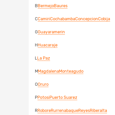
B
Bermejo
Baures
C
Camiri
Cochabamba
Concepcion
Cobija
G
Guayaramerin
H
Huacaraje
L
La Paz
M
Magdalena
Monteagudo
O
Oruro
P
Potosi
Puerto Suarez
R
Robore
Rurrenabaque
Reyes
Riberalta