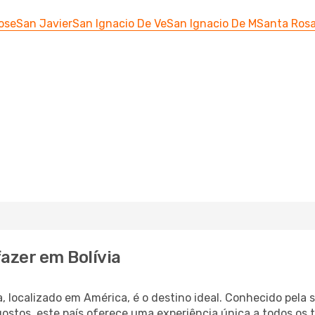
ose
San Javier
San Ignacio De Ve
San Ignacio De M
Santa Ros
azer em Bolívia
, localizado em América, é o destino ideal. Conhecido pela 
stos, este país oferece uma experiência única a todos os ti