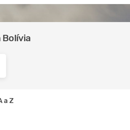
Bolívia
A a Z