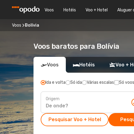
Voos
Hotéis
Voo + Hotel
Aluguer 
Voos
Bolívia
Voos baratos para Bolívia
Voos
Hotéis
Voo + H
Ida e volta
Só ida
Várias escalas
Só voos
Origem
Pesquisar Voo + Hotel
Pesqu