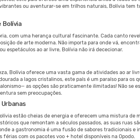
vibrantes ou aventurar-se em trilhos naturais, Bolívia tem 
 Bolívia
stória, com uma herança cultural fascinante. Cada canto rev
posição de arte moderna. Não importa para onde vá, encontr
u espetáculos ao ar livre, Bolívia não irá dececionar.
eza, Bolívia oferece uma vasta gama de atividades ao ar li
 dourada a lagos cristalinos, este país é um paraíso para os
balonismo— as opções são praticamente ilimitadas! Não se e
ventura sem preocupações.
s Urbanas
Bolívia estão cheias de energia e oferecem uma mistura de
istóricos que remontam a séculos passados, as suas ruas s
, onde a gastronomia é uma fusão de sabores tradicionais 
as férias com os pacotes voo + hotel disponíveis na Opodo.