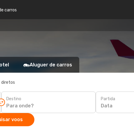
de carros
otel
Aluguer de carros
 diretos
Destino
Partida
Data
isar voos