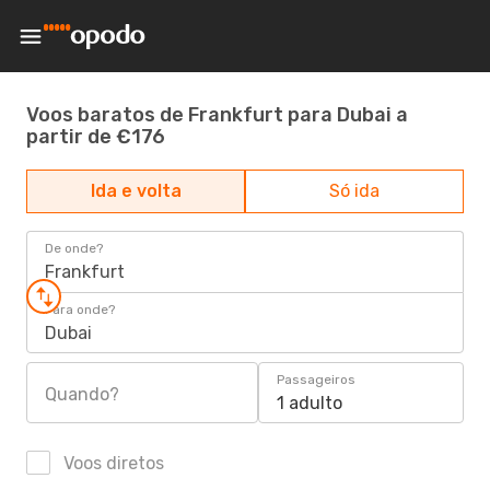
Voos baratos de Frankfurt para Dubai a
partir de €176
Ida e volta
Só ida
De onde?
Frankfurt
Para onde?
Dubai
Passageiros
Quando?
1 adulto
Voos diretos