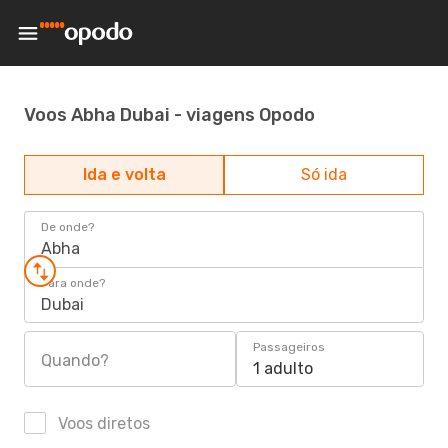
Voos Abha Dubai - viagens Opodo
Ida e volta
Só ida
De onde?
Abha
Para onde?
Dubai
Passageiros
Quando?
1 adulto
Voos diretos