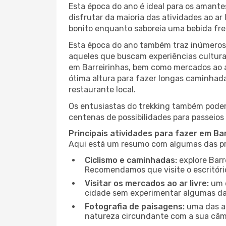
Esta época do ano é ideal para os amant
disfrutar da maioria das atividades ao a
bonito enquanto saboreia uma bebida fre
Esta época do ano também traz inúmeros f
aqueles que buscam experiências culturai
em Barreirinhas, bem como mercados ao a
ótima altura para fazer longas caminhada
restaurante local.
Os entusiastas do trekking também podem
centenas de possibilidades para passeios 
Principais atividades para fazer em Ba
Aqui está um resumo com algumas das pri
Ciclismo e caminhadas:
explore Barr
Recomendamos que visite o escritório
Visitar os mercados ao ar livre:
um d
cidade sem experimentar algumas das
Fotografia de paisagens:
uma das at
natureza circundante com a sua câmar