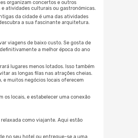
ades organizam concertos e outros
s e atividades culturais ou gastronómicas.
antigas da cidade é uma das atividades
 descubra a sua fascinante arquitetura.
var viagens de baixo custo. Se gosta de
é definitivamente a melhor época do ano
trará lugares menos lotados. Isso também
ar as longas filas nas atrações cheias.
o, e muitos negócios locais oferecem
om os locais, e estabelecer uma conexão
relaxada como viajante. Aqui estão
de no seu hotel ou entregue-se a uma