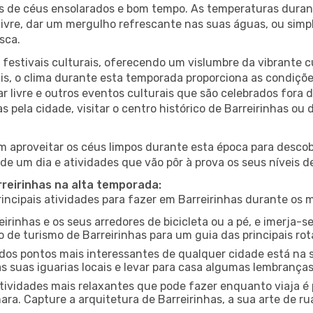
es de céus ensolarados e bom tempo. As temperaturas duran
r livre, dar um mergulho refrescante nas suas águas, ou sim
sca.
estivais culturais, oferecendo um vislumbre da vibrante cu
s, o clima durante esta temporada proporciona as condições
r livre e outros eventos culturais que são celebrados fora
s pela cidade, visitar o centro histórico de Barreirinhas o
 aproveitar os céus limpos durante esta época para descobr
de um dia e atividades que vão pôr à prova os seus níveis d
rreirinhas na alta temporada:
ncipais atividades para fazer em Barreirinhas durante os 
eirinhas e os seus arredores de bicicleta ou a pé, e imerja
 de turismo de Barreirinhas para um guia das principais rot
os pontos mais interessantes de qualquer cidade está na s
 suas iguarias locais e levar para casa algumas lembrança
ividades mais relaxantes que pode fazer enquanto viaja é 
a. Capture a arquitetura de Barreirinhas, a sua arte de rua