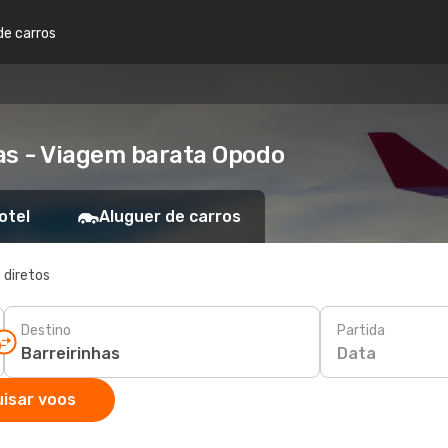
de carros
as - Viagem barata Opodo
otel
Aluguer de carros
 diretos
Destino
Partida
Data
isar voos