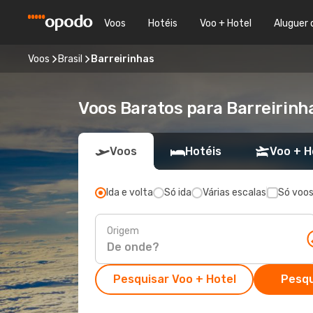
Voos
Hotéis
Voo + Hotel
Aluguer 
Voos
Brasil
Barreirinhas
Voos Baratos para Barreirinh
Voos
Hotéis
Voo + H
Ida e volta
Só ida
Várias escalas
Só voos
Origem
Pesquisar Voo + Hotel
Pesqu