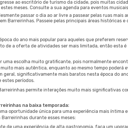
gresse ao escritório de turismo da cidade, pois muitas cid
nte estes meses. Consulte a sua agenda para eventos musicai
esmente passar o dia ao ar livre a passear pelas ruas mais 
m Barreirinhas. Passeie pelas principais áreas históricas e
 época do ano mais popular para aqueles que preferem reser
to de a oferta de atividades ser mais limitada, então esta 
er uma escolha muito gratificante, pois normalmente encon
muito mais autêntica, enquanto ao mesmo tempo poderá evit
em geral, significativamente mais baratos nesta época do an
 estes períodos.
Barreirinhas permite interações muito mais significativas c
rreirinhas na baixa temporada:
a oportunidade única para uma experiência mais íntima e 
m Barreirinhas durante esses meses:
te de uma experiência de alta gastronomia, faça um upgra