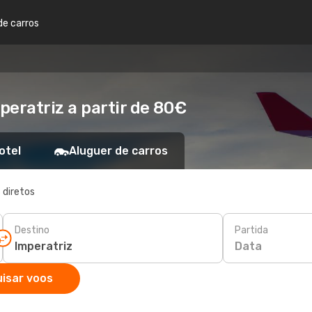
de carros
peratriz a partir de 80€
otel
Aluguer de carros
 diretos
Destino
Partida
Data
isar voos