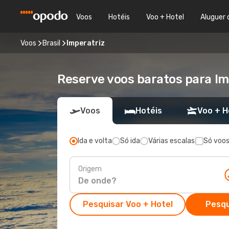
Voos
Hotéis
Voo + Hotel
Aluguer 
Voos
Brasil
Imperatriz
Reserve voos baratos para Im
Voos
Hotéis
Voo + H
Ida e volta
Só ida
Várias escalas
Só voos
Origem
Pesquisar Voo + Hotel
Pesqu