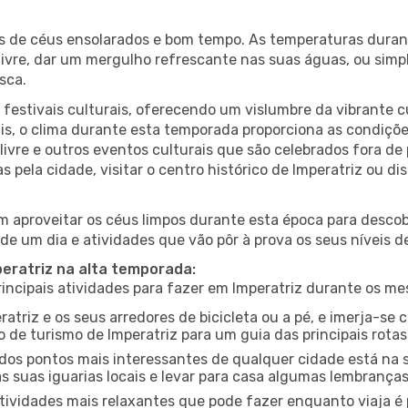
es de céus ensolarados e bom tempo. As temperaturas duran
r livre, dar um mergulho refrescante nas suas águas, ou sim
sca.
estivais culturais, oferecendo um vislumbre da vibrante cu
s, o clima durante esta temporada proporciona as condições
livre e outros eventos culturais que são celebrados fora d
s pela cidade, visitar o centro histórico de Imperatriz ou 
 aproveitar os céus limpos durante esta época para descobr
de um dia e atividades que vão pôr à prova os seus níveis d
peratriz na alta temporada:
ncipais atividades para fazer em Imperatriz durante os me
ratriz e os seus arredores de bicicleta ou a pé, e imerja-s
 de turismo de Imperatriz para um guia das principais rotas
os pontos mais interessantes de qualquer cidade está na s
 suas iguarias locais e levar para casa algumas lembrança
ividades mais relaxantes que pode fazer enquanto viaja é 