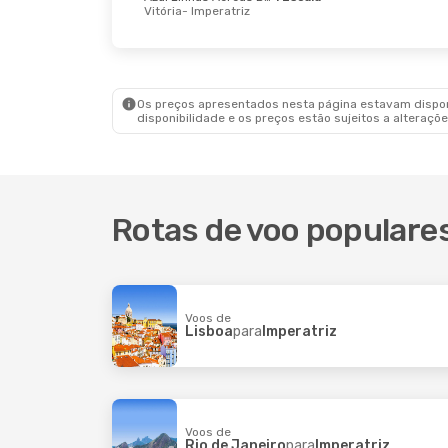
Vitória
- Imperatriz
Os preços apresentados nesta página estavam disponí
disponibilidade e os preços estão sujeitos a alteraçõe
Rotas de voo populares
Voos de
Lisboa
para
Imperatriz
Voos de
Rio de Janeiro
para
Imperatriz