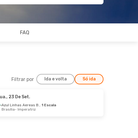
FAQ
Filtrar por
Ida e volta
Só ida
ua., 23 De Set.
 Sáb., 29 De Ago.
Azul Linhas Aereas Brasileiras
1 Escala
Brasília
- Imperatriz
cala
riz
Azul Linhas Aereas Brasileiras
eza