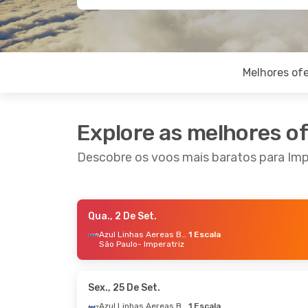
Melhores ofe
Explore as melhores o
Descobre os voos mais baratos para Imp
Qua., 2 De Set.
Sex., 4 De Set.
- Sex., 4 De Set.
Qui., 17
Azul Linhas Aereas Brasileiras
1 Escala
São Paulo
- Imperatriz
Azul Linhas Aereas Brasileiras
Direto
São Luiz
- Imperatriz
São Pa
Azul Linhas Aereas Brasileiras
Direto
Imperatriz
- São Luiz
Impera
Sex., 25 De Set.
Azul Linhas Aereas Brasileiras
1 Escala