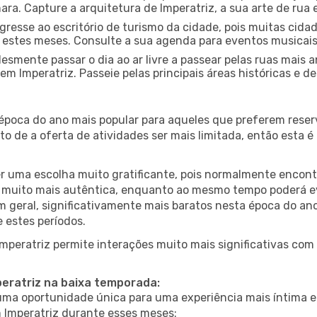
a. Capture a arquitetura de Imperatriz, a sua arte de rua e
gresse ao escritório de turismo da cidade, pois muitas cid
nte estes meses. Consulte a sua agenda para eventos musicai
esmente passar o dia ao ar livre a passear pelas ruas mais 
m Imperatriz. Passeie pelas principais áreas históricas e d
 época do ano mais popular para aqueles que preferem reser
to de a oferta de atividades ser mais limitada, então esta 
er uma escolha muito gratificante, pois normalmente encon
muito mais autêntica, enquanto ao mesmo tempo poderá evit
em geral, significativamente mais baratos nesta época do an
 estes períodos.
Imperatriz permite interações muito mais significativas com
peratriz na baixa temporada:
a oportunidade única para uma experiência mais íntima e 
m Imperatriz durante esses meses: