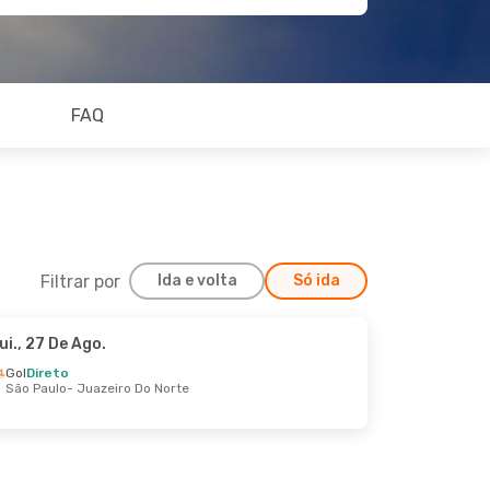
FAQ
Filtrar por
Ida e volta
Só ida
ui., 27 De Ago.
Sex., 25 De Set.
Gol
Direto
São Paulo
- Juazeiro Do Norte
Azul Linhas Aereas Brasileiras
Direto
Do Norte
Azul Linhas Aereas Brasileiras
Direto
- Recife