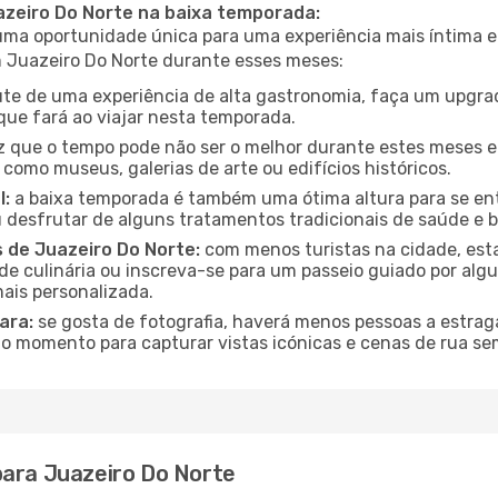
uazeiro Do Norte na baixa temporada:
a oportunidade única para uma experiência mais íntima e 
m Juazeiro Do Norte durante esses meses:
te de uma experiência de alta gastronomia, faça um upgra
que fará ao viajar nesta temporada.
 que o tempo pode não ser o melhor durante estes meses em
s como museus, galerias de arte ou edifícios históricos.
l:
a baixa temporada é também uma ótima altura para se ent
desfrutar de alguns tratamentos tradicionais de saúde e b
s de Juazeiro Do Norte:
com menos turistas na cidade, esta
 de culinária ou inscreva-se para um passeio guiado por al
ais personalizada.
ara:
se gosta de fotografia, haverá menos pessoas a estraga
o momento para capturar vistas icónicas e cenas de rua se
para Juazeiro Do Norte