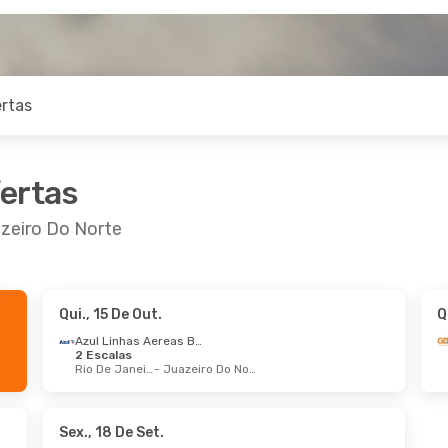
rtas
fertas
zeiro Do Norte
Qui., 15 De Out.
Q
5 De Out.
- Qua., 28 De Out.
Seg., 21 De Set.
- 
Azul Linhas Aereas Brasileiras
2 Escalas
Azul Linhas Aereas Brasileiras
1 Escala
Rio De Janeiro
- Juazeiro Do Norte
- Juazeiro Do Norte
Recife
- Juazeiro 
Azul Linhas Aereas Brasileiras
Direto
ro Do Norte
- Recife
Juazeiro Do Norte
Sex., 18 De Set.