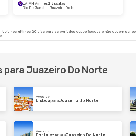
LATAM Airlines
2 Escalas
 De Set.
- Qui., 10 De Set.
Sex., 16 De Out.
- 
Rio De Janeiro
- Juazeiro Do Norte
Azul Linhas Aereas Brasileiras
1 Escala
- Juazeiro Do Norte
Recife
- Juazeiro 
Azul Linhas Aereas Brasileiras
Direto
ro Do Norte
- Recife
Juazeiro Do Norte
veis nos últimos 20 dias para os períodos especificados e não devem ser con
s.
s para Juazeiro Do Norte
Voos de
Lisboa
para
Juazeiro Do Norte
Voos de
Fortaleza
para
Juazeiro Do Norte