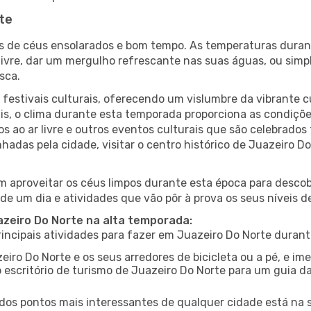
te
es de céus ensolarados e bom tempo. As temperaturas duran
r livre, dar um mergulho refrescante nas suas águas, ou sim
sca.
estivais culturais, oferecendo um vislumbre da vibrante cu
s, o clima durante esta temporada proporciona as condições
 ao ar livre e outros eventos culturais que são celebrados
hadas pela cidade, visitar o centro histórico de Juazeiro 
 aproveitar os céus limpos durante esta época para descobr
de um dia e atividades que vão pôr à prova os seus níveis d
azeiro Do Norte na alta temporada:
ncipais atividades para fazer em Juazeiro Do Norte durant
eiro Do Norte e os seus arredores de bicicleta ou a pé, e 
escritório de turismo de Juazeiro Do Norte para um guia da
os pontos mais interessantes de qualquer cidade está na s