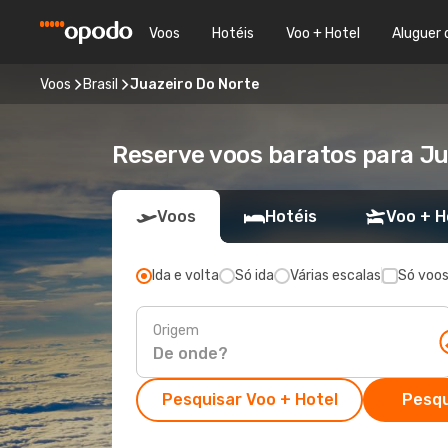
Voos
Hotéis
Voo + Hotel
Aluguer 
Voos
Brasil
Juazeiro Do Norte
Reserve voos baratos para Ju
Voos
Hotéis
Voo + H
Ida e volta
Só ida
Várias escalas
Só voos
Origem
Pesquisar Voo + Hotel
Pesqu