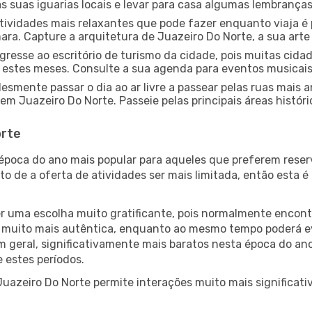
 suas iguarias locais e levar para casa algumas lembrança
ividades mais relaxantes que pode fazer enquanto viaja é 
a. Capture a arquitetura de Juazeiro Do Norte, a sua arte 
gresse ao escritório de turismo da cidade, pois muitas cid
nte estes meses. Consulte a sua agenda para eventos musicai
esmente passar o dia ao ar livre a passear pelas ruas mais 
m Juazeiro Do Norte. Passeie pelas principais áreas histór
orte
 época do ano mais popular para aqueles que preferem reser
to de a oferta de atividades ser mais limitada, então esta 
er uma escolha muito gratificante, pois normalmente encon
muito mais autêntica, enquanto ao mesmo tempo poderá evit
em geral, significativamente mais baratos nesta época do an
 estes períodos.
Juazeiro Do Norte permite interações muito mais significati