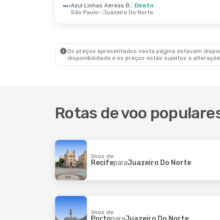
Azul Linhas Aereas Brasileiras
Direto
Qui., 1 De Out.
- Qui., 8 De Out.
Dom., 6
São Paulo
- Juazeiro Do Norte
Azul Linhas Aereas Brasileiras
Direto
Recife
- Juazeiro Do Norte
Recife
Azul Linhas Aereas Brasileiras
Direto
Juazeiro Do Norte
- Recife
Juazei
Os preços apresentados nesta página estavam disponí
disponibilidade e os preços estão sujeitos a alteraçõe
Rotas de voo populare
Voos de
Recife
para
Juazeiro Do Norte
Voos de
Porto
para
Juazeiro Do Norte