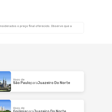
Seg., 19 De Out.
Azul Linhas Aereas Brasileiras
Direto
Do Norte
Azul Linhas Aereas Brasileiras
Direto
- Recife
siderados o preço final oferecido. Observe que a
Voos de
São Paulo
para
Juazeiro Do Norte
Voos de
Goiânia
para
Juazeiro Do Norte