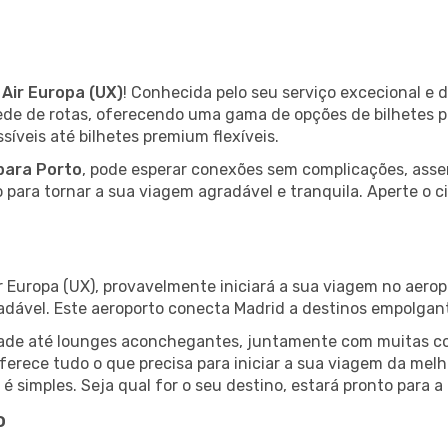
m
Air Europa (UX)
! Conhecida pelo seu serviço excecional e
rede de rotas, oferecendo uma gama de opções de bilhetes 
íveis até bilhetes premium flexíveis.
para Porto
, pode esperar conexões sem complicações, asse
o para tornar a sua viagem agradável e tranquila. Aperte o c
r Europa (UX), provavelmente iniciará a sua viagem no aero
radável. Este aeroporto conecta Madrid a destinos empolgan
lidade até lounges aconchegantes, juntamente com muitas 
oferece tudo o que precisa para iniciar a sua viagem da mel
á é simples. Seja qual for o seu destino, estará pronto para
o