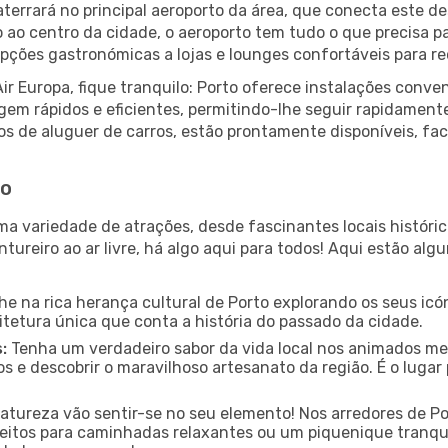
terrará no principal aeroporto da área, que conecta este de
o ao centro da cidade, o aeroporto tem tudo o que precisa p
ções gastronómicas a lojas e lounges confortáveis para rec
r Europa, fique tranquilo: Porto oferece instalações conv
gem rápidos e eficientes, permitindo-lhe seguir rapidament
ços de aluguer de carros, estão prontamente disponíveis, fa
to
ma variedade de atrações, desde fascinantes locais históri
tureiro ao ar livre, há algo aqui para todos! Aqui estão al
e na rica herança cultural de Porto explorando os seus icón
itetura única que conta a história do passado da cidade.
:
Tenha um verdadeiro sabor da vida local nos animados mer
s e descobrir o maravilhoso artesanato da região. É o luga
tureza vão sentir-se no seu elemento! Nos arredores de P
rfeitos para caminhadas relaxantes ou um piquenique tranqui