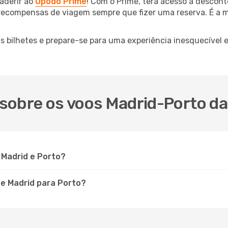
aderir ao
Opodo Prime
! Com o Prime, terá acesso a descont
 recompensas de viagem sempre que fizer uma reserva. É a m
us bilhetes e prepare-se para uma experiência inesquecível
sobre os voos Madrid-Porto da
 Madrid e Porto?
de Madrid para Porto?