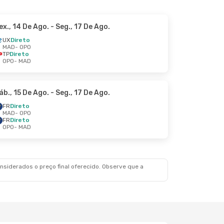
ex., 14 De Ago.
- Seg., 17 De Ago.
UX
Direto
MAD
- OPO
TP
Direto
OPO
- MAD
áb., 15 De Ago.
- Seg., 17 De Ago.
FR
Direto
MAD
- OPO
FR
Direto
OPO
- MAD
siderados o preço final oferecido. Observe que a