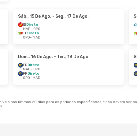
Sáb., 15 De Ago.
- Seg., 17 De Ago.
S
IB
Direto
MAD
- OPO
TP
Direto
OPO
- MAD
Dom., 16 De Ago.
- Ter., 18 De Ago.
S
FR
Direto
MAD
- OPO
FR
Direto
OPO
- MAD
veis nos últimos 20 dias para os períodos especificados e não devem ser con
s.