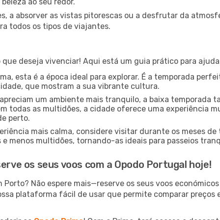
 beleza ao seu redor.
s, a absorver as vistas pitorescas ou a desfrutar da atmos
a todos os tipos de viajantes.
que deseja vivenciar! Aqui está um guia prático para ajuda
a, esta é a época ideal para explorar. É a temporada perfeit
cidade, que mostram a sua vibrante cultura.
apreciam um ambiente mais tranquilo, a baixa temporada 
m todas as multidões, a cidade oferece uma experiência mui
de perto.
riência mais calma, considere visitar durante os meses de
 menos multidões, tornando-as ideais para passeios tranqu
serve os seus voos com a Opodo Portugal hoje!
m Porto? Não espere mais—reserve os seus voos económicos
ossa plataforma fácil de usar que permite comparar preços e