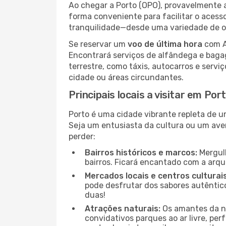
Ao chegar a Porto (OPO), provavelmente a
forma conveniente para facilitar o acess
tranquilidade—desde uma variedade de op
Se reservar um
voo de última hora
com Ai
Encontrará serviços de alfândega e baga
terrestre, como táxis, autocarros e servi
cidade ou áreas circundantes.
Principais locais a visitar em Por
Porto é uma cidade vibrante repleta de u
Seja um entusiasta da cultura ou um aven
perder:
Bairros históricos e marcos:
Mergulh
bairros. Ficará encantado com a arqu
Mercados locais e centros culturais
pode desfrutar dos sabores autêntico
duas!
Atrações naturais:
Os amantes da na
convidativos parques ao ar livre, pe