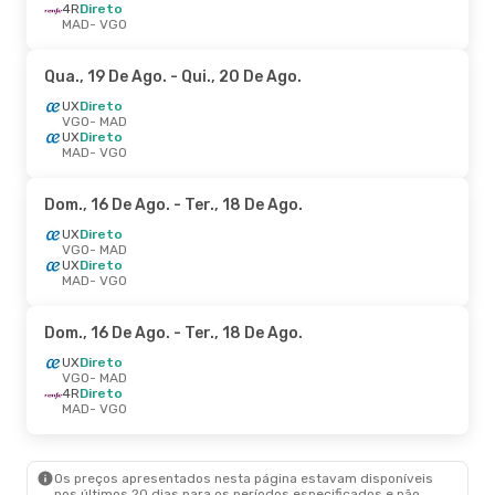
4R
Direto
MAD
- VGO
Qua., 19 De Ago.
- Qui., 20 De Ago.
UX
Direto
VGO
- MAD
UX
Direto
MAD
- VGO
Dom., 16 De Ago.
- Ter., 18 De Ago.
UX
Direto
VGO
- MAD
UX
Direto
MAD
- VGO
Dom., 16 De Ago.
- Ter., 18 De Ago.
UX
Direto
VGO
- MAD
4R
Direto
MAD
- VGO
Os preços apresentados nesta página estavam disponíveis
nos últimos 20 dias para os períodos especificados e não