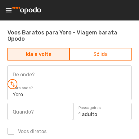
Voos Baratos para Yoro - Viagem barata
Opodo
Ida e volta
Só ida
De onde?
Para onde?
Yoro
Passageiros
Quando?
1 adulto
Voos diretos