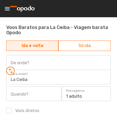
Voos Baratos para La Ceiba - Viagem barata
Opodo
Ida e volta
Só ida
De onde?
Para onde?
La Ceiba
Passageiros
Quando?
1 adulto
Voos diretos