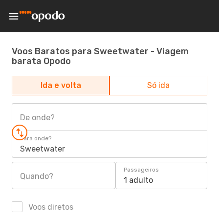
Voos Baratos para Sweetwater - Viagem
barata Opodo
Ida e volta
Só ida
De onde?
Para onde?
Sweetwater
Passageiros
Quando?
1 adulto
Voos diretos