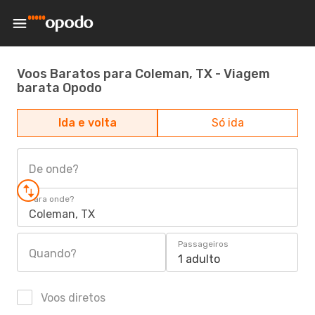
Voos Baratos para Coleman, TX - Viagem
barata Opodo
Ida e volta
Só ida
De onde?
Para onde?
Coleman, TX
Passageiros
Quando?
1 adulto
Voos diretos