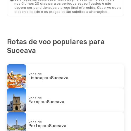
nos últimos 20 dias para os períodos especificados e não
devem ser considerados o preço final oferecido. Observe que a
disponibilidade e os preços estão sujeitos a alterações.
Rotas de voo populares para
Suceava
Voos de
Lisboa
para
Suceava
Voos de
Faro
para
Suceava
Voos de
Porto
para
Suceava