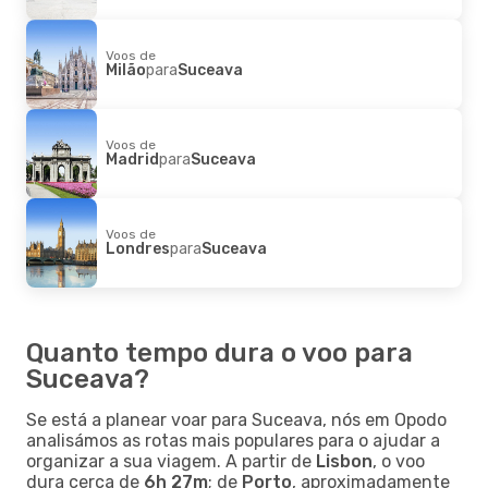
Voos de
Milão
para
Suceava
Voos de
Madrid
para
Suceava
Voos de
Londres
para
Suceava
Quanto tempo dura o voo para
Suceava?
Se está a planear voar para Suceava, nós em Opodo
analisámos as rotas mais populares para o ajudar a
organizar a sua viagem. A partir de
Lisbon
, o voo
dura cerca de
6h 27m
; de
Porto
, aproximadamente