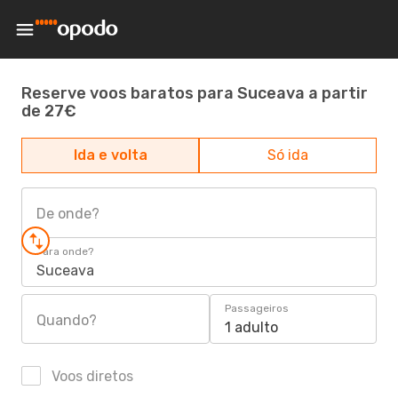
Reserve voos baratos para Suceava a partir
de 27€
Ida e volta
Só ida
De onde?
Para onde?
Suceava
Passageiros
Quando?
1 adulto
Voos diretos