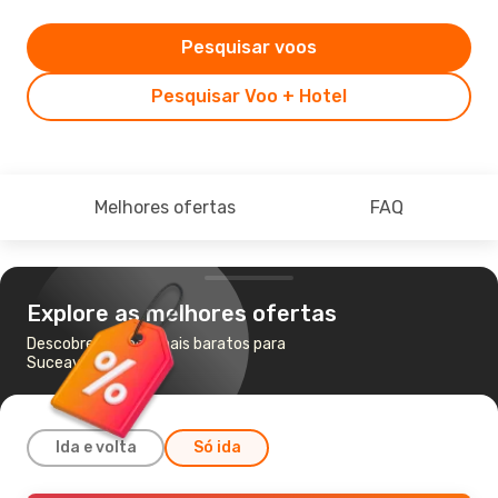
Pesquisar voos
Pesquisar Voo + Hotel
Melhores ofertas
FAQ
Explore as melhores ofertas
Descobre os voos mais baratos para
Suceava
Ida e volta
Só ida