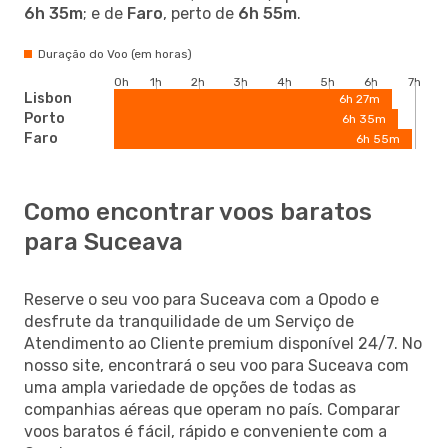
6h 35m
; e de
Faro
, perto de
6h 55m
.
Duração do Voo (em horas)
0h
1h
2h
3h
4h
5h
6h
7h
Lisbon
6h 27m
Porto
6h 35m
Faro
6h 55m
Como encontrar voos baratos
para Suceava
Reserve o seu voo para Suceava com a Opodo e
desfrute da tranquilidade de um Serviço de
Atendimento ao Cliente premium disponível 24/7. No
nosso site, encontrará o seu voo para Suceava com
uma ampla variedade de opções de todas as
companhias aéreas que operam no país. Comparar
voos baratos é fácil, rápido e conveniente com a