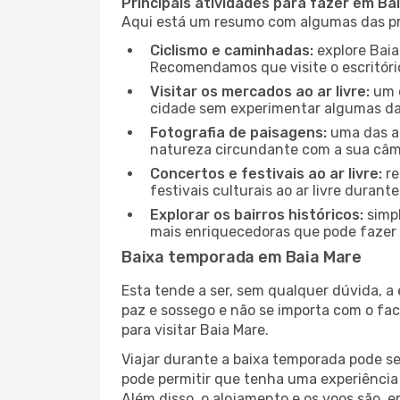
Principais atividades para fazer em Ba
Aqui está um resumo com algumas das pri
Ciclismo e caminhadas:
explore Baia
Recomendamos que visite o escritório
Visitar os mercados ao ar livre:
um d
cidade sem experimentar algumas das
Fotografia de paisagens:
uma das at
natureza circundante com a sua câmar
Concertos e festivais ao ar livre:
re
festivais culturais ao ar livre dura
Explorar os bairros históricos:
simpl
mais enriquecedoras que pode fazer e
Baixa temporada em Baia Mare
Esta tende a ser, sem qualquer dúvida, a
paz e sossego e não se importa com o fac
para visitar Baia Mare.
Viajar durante a baixa temporada pode s
pode permitir que tenha uma experiência 
Além disso, o alojamento e os voos são, 