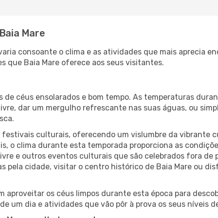
 Baia Mare
 varia consoante o clima e as atividades que mais aprecia e
s que Baia Mare oferece aos seus visitantes.
es de céus ensolarados e bom tempo. As temperaturas duran
r livre, dar um mergulho refrescante nas suas águas, ou sim
sca.
estivais culturais, oferecendo um vislumbre da vibrante cu
s, o clima durante esta temporada proporciona as condições
ivre e outros eventos culturais que são celebrados fora d
s pela cidade, visitar o centro histórico de Baia Mare ou d
 aproveitar os céus limpos durante esta época para descobr
de um dia e atividades que vão pôr à prova os seus níveis d