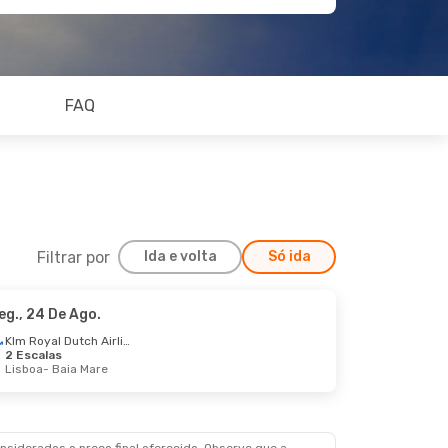
FAQ
Filtrar por
Ida e volta
Só ida
eg., 24 De Ago.
Klm Royal Dutch Airlines
2 Escalas
Lisboa
- Baia Mare