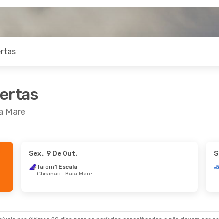
rtas
fertas
a Mare
Sex., 9 De Out.
S
Tarom
1 Escala
Chisinau
- Baia Mare