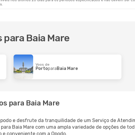
veis nos últimos 20 dias para os períodos especificados e não devem ser con
s.
s para Baia Mare
Voos de
Porto
para
Baia Mare
os para Baia Mare
Opodo e desfrute da tranquilidade de um Serviço de Atendi
oo para Baia Mare com uma ampla variedade de opções de t
ido e conveniente com a Opodo.