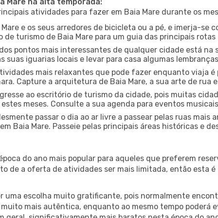
ia Mare na alta temporada:
ncipais atividades para fazer em Baia Mare durante os mes
 Mare e os seus arredores de bicicleta ou a pé, e imerja-se
 de turismo de Baia Mare para um guia das principais rotas 
os pontos mais interessantes de qualquer cidade está na s
 suas iguarias locais e levar para casa algumas lembrança
ividades mais relaxantes que pode fazer enquanto viaja é 
a. Capture a arquitetura de Baia Mare, a sua arte de rua e
gresse ao escritório de turismo da cidade, pois muitas cid
nte estes meses. Consulte a sua agenda para eventos musicai
esmente passar o dia ao ar livre a passear pelas ruas mais 
m Baia Mare. Passeie pelas principais áreas históricas e de
 época do ano mais popular para aqueles que preferem reser
to de a oferta de atividades ser mais limitada, então esta 
er uma escolha muito gratificante, pois normalmente encon
muito mais autêntica, enquanto ao mesmo tempo poderá evit
em geral, significativamente mais baratos nesta época do an