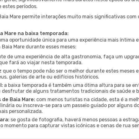
 estes períodos.
Baia Mare permite interações muito mais significativas com
ia Mare na baixa temporada:
a oportunidade única para uma experiência mais íntima e 
m Baia Mare durante esses meses:
te de uma experiência de alta gastronomia, faça um upgra
que fará ao viajar nesta temporada.
que o tempo pode não ser o melhor durante estes meses em
s, galerias de arte ou edifícios históricos.
l:
a baixa temporada é também uma ótima altura para se ent
desfrutar de alguns tratamentos tradicionais de saúde e b
s de Baia Mare:
com menos turistas na cidade, esta é a melh
ulinária ou inscreva-se para um passeio guiado por alguns 
ais personalizada.
ara:
se gosta de fotografia, haverá menos pessoas a estraga
o momento para capturar vistas icónicas e cenas de rua se