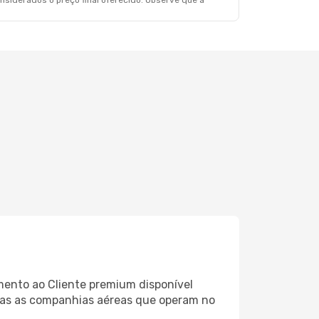
siderados o preço final oferecido. Observe que a
mento ao Cliente premium disponível
odas as companhias aéreas que operam no