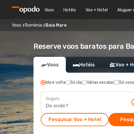
Voos
Hotéis
Voo + Hotel
Aluguer 
Voos
Roménia
Baia Mare
Reserve voos baratos para Ba
Voos
Hotéis
Voo + H
Ida e volta
Só ida
Várias escalas
Só voos
Origem
Pesquisar Voo + Hotel
Pesqu