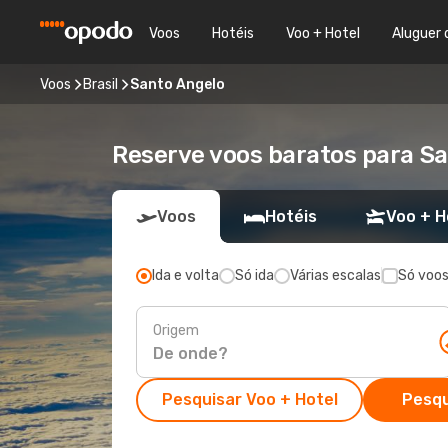
Voos
Hotéis
Voo + Hotel
Aluguer 
Voos
Brasil
Santo Angelo
Reserve voos baratos para Sa
Voos
Hotéis
Voo + H
Ida e volta
Só ida
Várias escalas
Só voos
Origem
Pesquisar Voo + Hotel
Pesqu