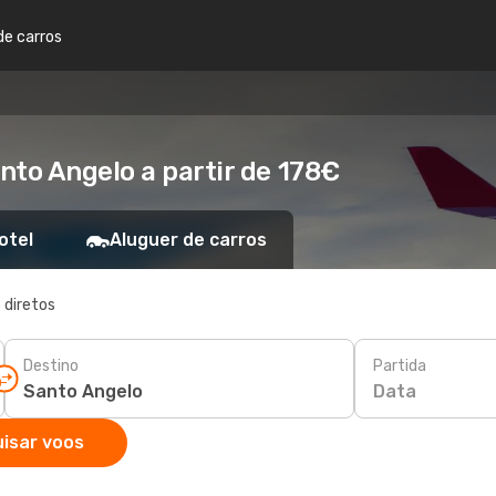
de carros
nto Angelo a partir de 178€
otel
Aluguer de carros
 diretos
Destino
Partida
Data
isar voos