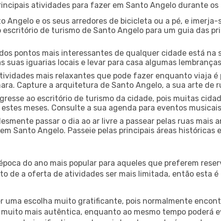
ncipais atividades para fazer em Santo Angelo durante os
o Angelo e os seus arredores de bicicleta ou a pé, e imerj
escritório de turismo de Santo Angelo para um guia das pri
os pontos mais interessantes de qualquer cidade está na s
 suas iguarias locais e levar para casa algumas lembrança
ividades mais relaxantes que pode fazer enquanto viaja é 
a. Capture a arquitetura de Santo Angelo, a sua arte de ru
gresse ao escritório de turismo da cidade, pois muitas cid
nte estes meses. Consulte a sua agenda para eventos musicai
esmente passar o dia ao ar livre a passear pelas ruas mais 
m Santo Angelo. Passeie pelas principais áreas históricas 
 época do ano mais popular para aqueles que preferem reser
to de a oferta de atividades ser mais limitada, então esta 
er uma escolha muito gratificante, pois normalmente encon
muito mais autêntica, enquanto ao mesmo tempo poderá evit