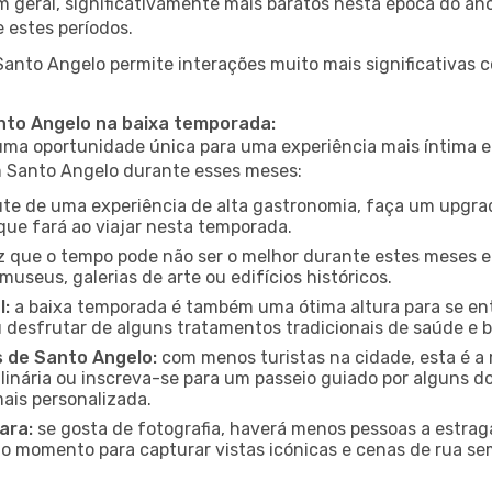
em geral, significativamente mais baratos nesta época do an
 estes períodos.
 Santo Angelo permite interações muito mais significativas 
anto Angelo na baixa temporada:
a oportunidade única para uma experiência mais íntima e 
em Santo Angelo durante esses meses:
te de uma experiência de alta gastronomia, faça um upgra
que fará ao viajar nesta temporada.
 que o tempo pode não ser o melhor durante estes meses em
museus, galerias de arte ou edifícios históricos.
l:
a baixa temporada é também uma ótima altura para se ent
desfrutar de alguns tratamentos tradicionais de saúde e b
s de Santo Angelo:
com menos turistas na cidade, esta é a 
ulinária ou inscreva-se para um passeio guiado por alguns 
ais personalizada.
ara:
se gosta de fotografia, haverá menos pessoas a estraga
o momento para capturar vistas icónicas e cenas de rua se