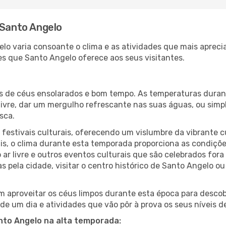
 Santo Angelo
elo varia consoante o clima e as atividades que mais aprec
s que Santo Angelo oferece aos seus visitantes.
es de céus ensolarados e bom tempo. As temperaturas duran
r livre, dar um mergulho refrescante nas suas águas, ou sim
sca.
estivais culturais, oferecendo um vislumbre da vibrante cu
s, o clima durante esta temporada proporciona as condições
r livre e outros eventos culturais que são celebrados for
s pela cidade, visitar o centro histórico de Santo Angelo 
 aproveitar os céus limpos durante esta época para descobr
de um dia e atividades que vão pôr à prova os seus níveis d
anto Angelo na alta temporada: