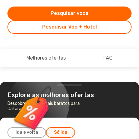
Pesquisar voos
Pesquisar Voo + Hotel
Melhores ofertas
FAQ
Explore as melhores ofertas
Descobre os voos mais baratos para
Cataratas do Iguaçu
Ida e volta
Só ida