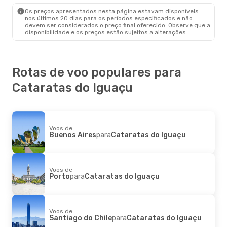
Cataratas Do Iguaçu
- Mendoza
Os preços apresentados nesta página estavam disponíveis
nos últimos 20 dias para os períodos especificados e não
devem ser considerados o preço final oferecido. Observe que a
disponibilidade e os preços estão sujeitos a alterações.
Rotas de voo populares para
Cataratas do Iguaçu
Voos de
Buenos Aires
para
Cataratas do Iguaçu
Voos de
Porto
para
Cataratas do Iguaçu
Voos de
Santiago do Chile
para
Cataratas do Iguaçu