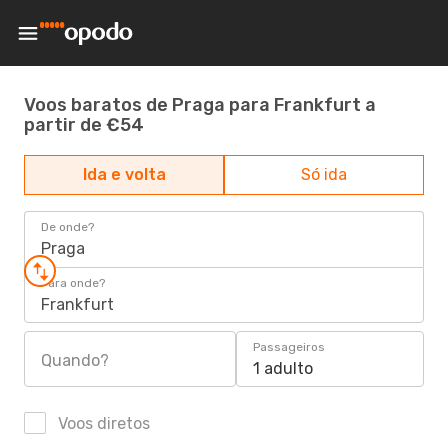
Voos baratos de Praga para Frankfurt a
partir de €54
Ida e volta
Só ida
De onde?
Praga
Para onde?
Frankfurt
Passageiros
Quando?
1 adulto
Voos diretos