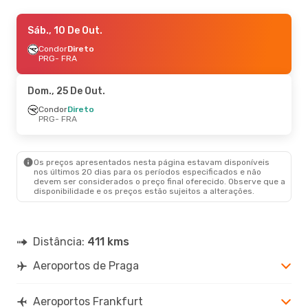
Ter., 20 De Out.
Sáb., 10 De Out.
- Sex., 23 De Out.
Lufthansa
Condor
Direto
Direto
PRG
PRG
- FRA
- FRA
Lufthansa
Direto
FRA
- PRG
Dom., 25 De Out.
Condor
Direto
PRG
- FRA
Os preços apresentados nesta página estavam disponíveis
nos últimos 20 dias para os períodos especificados e não
devem ser considerados o preço final oferecido. Observe que a
disponibilidade e os preços estão sujeitos a alterações.
Distância:
411 kms
Aeroportos de Praga
Aeroportos Frankfurt