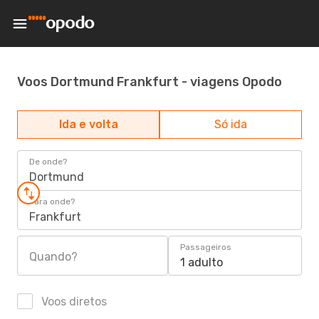
Voos Dortmund Frankfurt - viagens Opodo
Ida e volta
Só ida
De onde?
Dortmund
Para onde?
Frankfurt
Passageiros
Quando?
1 adulto
Voos diretos