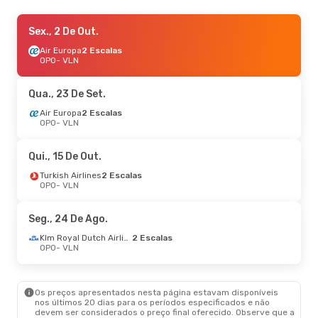
Ter., 25 De Ago.
Sex., 2 De Out.
- Seg., 31 De Ago.
Air Europa
Air Europa
2 Escalas
2 Escalas
OPO
OPO
- VLN
- VLN
Copa Airlines
2 Escalas
VLN
- OPO
Qua., 23 De Set.
Sáb., 5 De Set.
Air Europa
2 Escalas
- Sáb., 12 De Set.
OPO
- VLN
Air Europa
2 Escalas
OPO
- VLN
Copa Airlines
2 Escalas
Qui., 15 De Out.
VLN
- OPO
Turkish Airlines
2 Escalas
OPO
- VLN
Seg., 24 De Ago.
Klm Royal Dutch Airlines
2 Escalas
OPO
- VLN
Os preços apresentados nesta página estavam disponíveis
nos últimos 20 dias para os períodos especificados e não
devem ser considerados o preço final oferecido. Observe que a