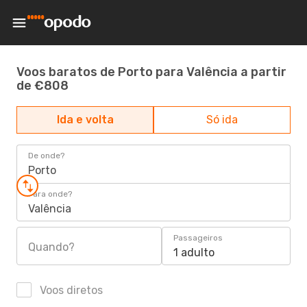
Voos baratos de Porto para Valência a partir
de €808
Ida e volta
Só ida
De onde?
Porto
Para onde?
Valência
Passageiros
Quando?
1 adulto
Voos diretos