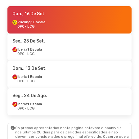
Sex., 21 De Ago.
Qua., 16 De Set.
- Dom., 23 De Ago.
Iberia
Vueling
1 Escala
1 Escala
OPO
OPO
- LCG
- LCG
Vueling
1 Escala
LCG
- OPO
Sex., 25 De Set.
Dom., 11 De Out.
Iberia
1 Escala
- Seg., 12 De Out.
OPO
- LCG
Iberia
1 Escala
OPO
- LCG
Iberia
1 Escala
Dom., 13 De Set.
LCG
- OPO
Iberia
1 Escala
OPO
- LCG
Seg., 5 De Out.
- Qui., 8 De Out.
Iberia
1 Escala
Seg., 24 De Ago.
OPO
- LCG
Iberia
1 Escala
Iberia
1 Escala
LCG
- OPO
OPO
- LCG
Ter., 15 De Set.
- Qua., 16 De Set.
Os preços apresentados nesta página estavam disponíveis
Iberia
1 Escala
nos últimos 20 dias para os períodos especificados e não
OPO
- LCG
devem ser considerados o preço final oferecido. Observe que a
Iberia
1 Escala