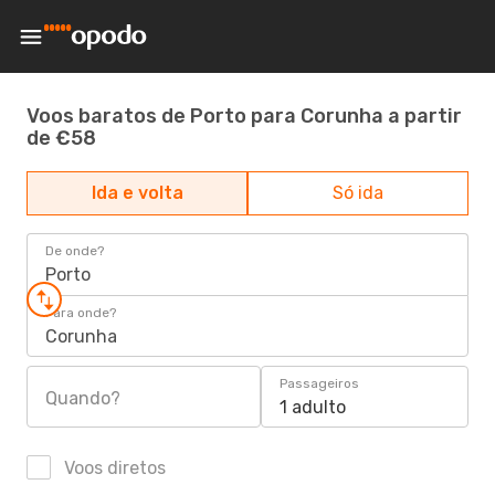
Voos baratos de Porto para Corunha a partir
de €58
Ida e volta
Só ida
De onde?
Porto
Para onde?
Corunha
Passageiros
Quando?
1 adulto
Voos diretos