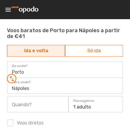
Voos baratos de Porto para Nápoles a partir
de €41
Ida e volta
Só ida
De onde?
Porto
Para onde?
Nápoles
Passageiros
Quando?
1 adulto
Voos diretos