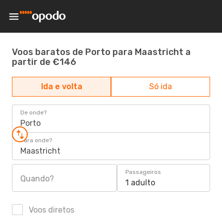
Voos baratos de Porto para Maastricht a
partir de €146
Ida e volta
Só ida
De onde?
Porto
Para onde?
Maastricht
Passageiros
Quando?
1 adulto
Voos diretos