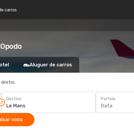
de carros
s Opodo
otel
Aluguer de carros
 diretos
Destino
Partida
Data
isar voos