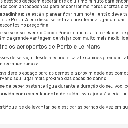
 pessoas decidem esperar até ao último minuto para encont
es com antecedência para encontrar melhores ofertas e evi
capadinhas:
se está a planear ficar num hotel, então deve
r de Porto. Além disso, se está a considerar alugar um carr
scontos no preço final.
e:
se se inscrever no Opodo Prime, encontrará toneladas de 
lém da grande vantagem de viajar com muito mais flexibilida
re os aeroportos de Porto e Le Mans
sses de serviço, desde a económica até cabines premium, 
ém recomendamos:
nsidere o espaço para as pernas e a proximidade das comod
ervar o seu lugar mais próximo das casas de banho.
se de beber bastante água durante a duração do seu voo, po
ouvido com cancelamento de ruído:
isso ajudará a criar u
rtifique-se de levantar-se e esticar as pernas de vez em q