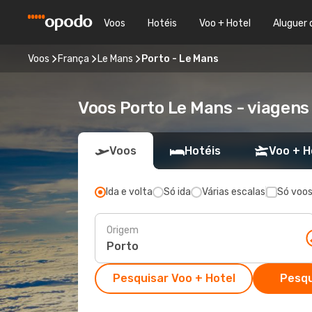
Voos
Hotéis
Voo + Hotel
Aluguer 
Voos
França
Le Mans
Porto - Le Mans
Voos Porto Le Mans - viagen
Voos
Hotéis
Voo + H
Ida e volta
Só ida
Várias escalas
Só voos
Origem
Pesquisar Voo + Hotel
Pesqu