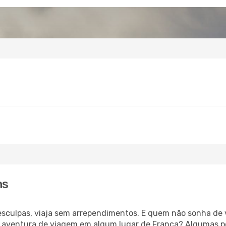
ns
esculpas, viaja sem arrependimentos. E quem não sonha de
 aventura de viagem em algum lugar de França? Algumas p