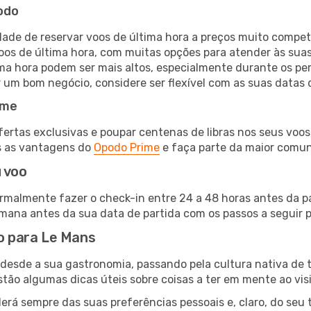
odo
ade de reservar voos de última hora a preços muito compet
s de última hora, com muitas opções para atender às suas
ima hora podem ser mais altos, especialmente durante os pe
um bom negócio, considere ser flexível com as suas datas d
ime
tas exclusivas e poupar centenas de libras nos seus voos, 
s as vantagens do
Opodo Prime
e faça parte da maior comu
 voo
rmalmente fazer o check-in entre 24 a 48 horas antes da pa
na antes da sua data de partida com os passos a seguir pa
to para Le Mans
: desde a sua gastronomia, passando pela cultura nativa de 
estão algumas dicas úteis sobre coisas a ter em mente ao visi
derá sempre das suas preferências pessoais e, claro, do seu 