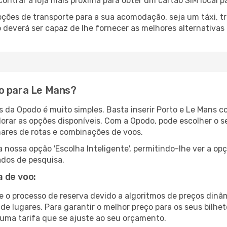
ncontrar a loja mais próxima para obter um cartão SIM local p
ções de transporte para a sua acomodação, seja um táxi, tr
deverá ser capaz de lhe fornecer as melhores alternativas
o para Le Mans?
s da Opodo é muito simples. Basta inserir Porto e Le Mans c
lorar as opções disponíveis. Com a Opodo, pode escolher o s
hares de rotas e combinações de voos.
nossa opção 'Escolha Inteligente', permitindo-lhe ver a op
ados de pesquisa.
 de voo:
e o processo de reserva devido a algoritmos de preços dinâ
 de lugares. Para garantir o melhor preço para os seus bil
uma tarifa que se ajuste ao seu orçamento.