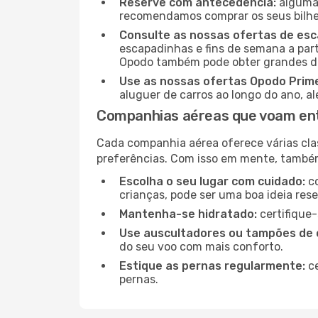
Reserve com antecedência:
algumas
recomendamos comprar os seus bilhet
Consulte as nossas ofertas de es
escapadinhas e fins de semana a parti
Opodo também pode obter grandes de
Use as nossas ofertas Opodo Prim
aluguer de carros ao longo do ano, a
Companhias aéreas que voam ent
Cada companhia aérea oferece várias cla
preferências. Com isso em mente, tamb
Escolha o seu lugar com cuidado:
co
crianças, pode ser uma boa ideia res
Mantenha-se hidratado:
certifique-
Use auscultadores ou tampões de 
do seu voo com mais conforto.
Estique as pernas regularmente:
ce
pernas.