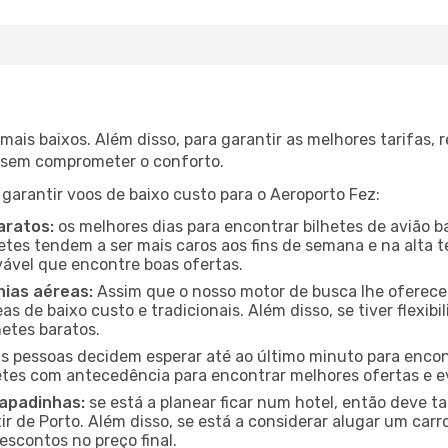
mais baixos. Além disso, para garantir as melhores tarifas
o sem comprometer o conforto.
 garantir voos de baixo custo para o Aeroporto Fez:
aratos:
os melhores dias para encontrar bilhetes de avião b
lhetes tendem a ser mais caros aos fins de semana e na alta 
vável que encontre boas ofertas.
ias aéreas:
Assim que o nosso motor de busca lhe oferecer a
s de baixo custo e tradicionais. Além disso, se tiver flexibi
hetes baratos.
 pessoas decidem esperar até ao último minuto para encont
es com antecedência para encontrar melhores ofertas e evi
capadinhas:
se está a planear ficar num hotel, então deve
r de Porto. Além disso, se está a considerar alugar um carr
scontos no preço final.