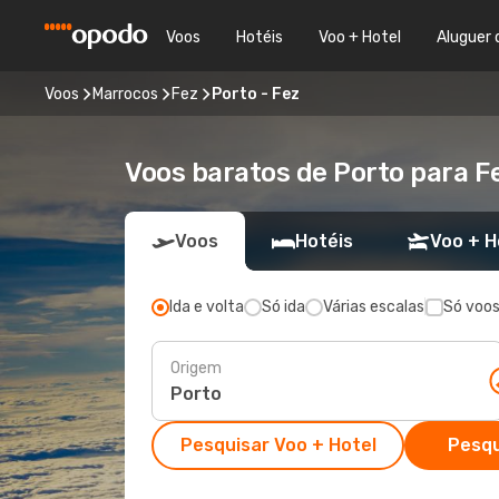
Voos
Hotéis
Voo + Hotel
Aluguer 
Voos
Marrocos
Fez
Porto - Fez
Voos baratos de Porto para Fe
Voos
Hotéis
Voo + H
Ida e volta
Só ida
Várias escalas
Só voos
Origem
Pesquisar Voo + Hotel
Pesqu