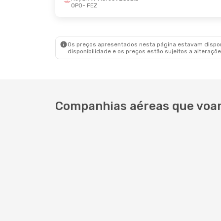
OPO
- FEZ
Dom., 6 De Set.
- Sex., 11 De Set.
Sex., 16
Royal Air Maroc
1 Escala
Royal 
OPO
- FEZ
OPO
- 
Royal Air Maroc
1 Escala
Royal 
FEZ
- OPO
FEZ
- 
Os preços apresentados nesta página estavam disponí
disponibilidade e os preços estão sujeitos a alteraçõe
Companhias aéreas que voam