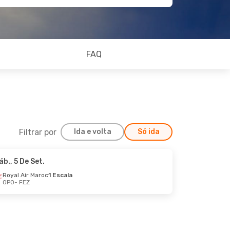
FAQ
Filtrar por
Ida e volta
Só ida
áb., 5 De Set.
Dom., 25 De Out.
Royal Air Maroc
1 Escala
OPO
- FEZ
scala
scala