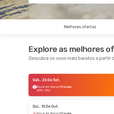
Melhores ofertas
Explore as melhores o
Descubra os voos mais baratos a partir 
Sáb., 26 De Set.
Sáb., 26 De Set.
- Dom., 4 De Out.
Sex., 25
Royal Air Maroc
1 Escala
OPO
- FEZ
Royal Air Maroc
1 Escala
Royal 
OPO
- FEZ
OPO
- 
Royal Air Maroc
1 Escala
Royal 
FEZ
- OPO
FEZ
- 
Qui., 15 De Out.
Royal Air Maroc
1 Escala