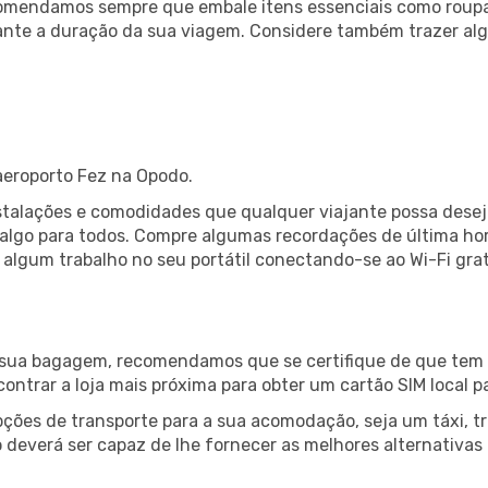
comendamos sempre que embale itens essenciais como roup
rante a duração da sua viagem. Considere também trazer a
aeroporto Fez na Opodo.
nstalações e comodidades que qualquer viajante possa dese
 algo para todos. Compre algumas recordações de última hor
ça algum trabalho no seu portátil conectando-se ao Wi-Fi gr
a sua bagagem, recomendamos que se certifique de que tem l
ncontrar a loja mais próxima para obter um cartão SIM local p
ções de transporte para a sua acomodação, seja um táxi, tr
deverá ser capaz de lhe fornecer as melhores alternativas