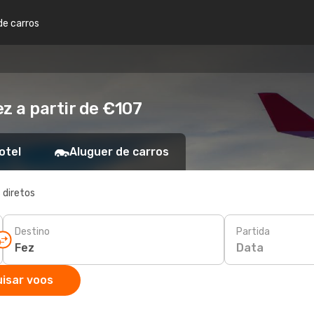
de carros
z a partir de €107
otel
Aluguer de carros
 diretos
Destino
Partida
Data
isar voos