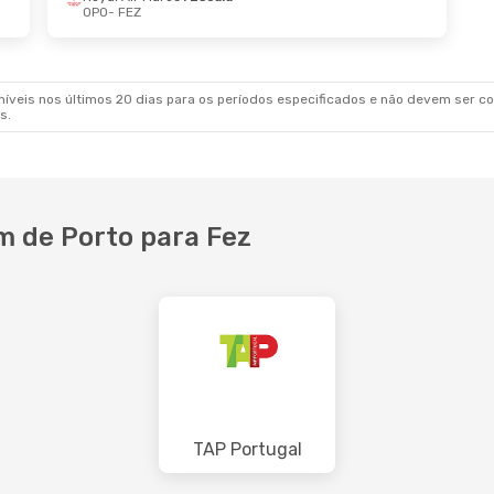
OPO
- FEZ
 De Out.
- Seg., 19 De Out.
Sex., 21 De Ago.
- 
Air Maroc
1 Escala
Royal Air Maroc
1 E
FEZ
OPO
- FEZ
Air Maroc
2 Escalas
Royal Air Maroc
2 
OPO
FEZ
- OPO
veis nos últimos 20 dias para os períodos especificados e não devem ser con
s.
 de Porto para Fez
TAP Portugal