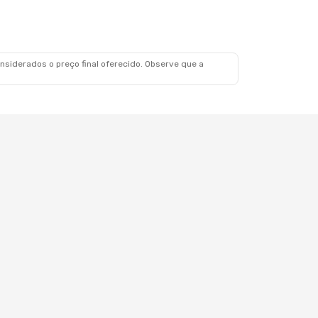
Seg., 24 De Ago.
scala
Escalas
siderados o preço final oferecido. Observe que a