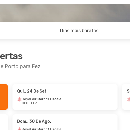
Dias mais baratos
fertas
de Porto para Fez
Qui., 24 De Set.
S
 De Set.
- Sáb., 26 De Set.
Qui., 22 De Out.
- 
Royal Air Maroc
1 Escala
OPO
- FEZ
Air Maroc
1 Escala
Royal Air Maroc
1 E
FEZ
OPO
- FEZ
Air Maroc
1 Escala
Royal Air Maroc
1 E
OPO
FEZ
- OPO
Dom., 30 De Ago.
Royal Air Maroc
1 Escala