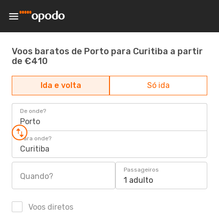
Voos baratos de Porto para Curitiba a partir
de €410
Ida e volta
Só ida
De onde?
Porto
Para onde?
Curitiba
Passageiros
Quando?
1 adulto
Voos diretos