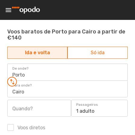
Voos baratos de Porto para Cairo a partir de
€140
Ida e volta
Só ida
De onde?
Porto
Para onde?
Cairo
Passageiros
Quando?
1 adulto
Voos diretos