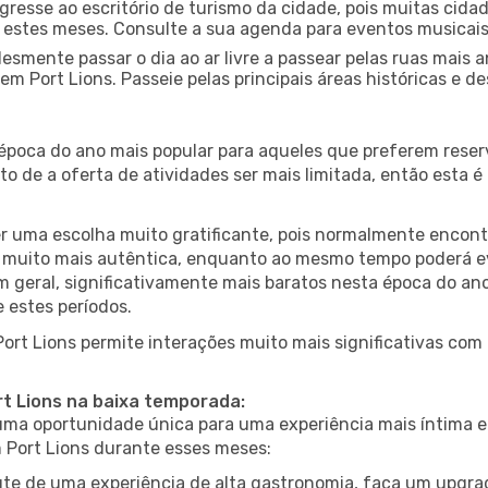
gresse ao escritório de turismo da cidade, pois muitas cid
nte estes meses. Consulte a sua agenda para eventos musicai
esmente passar o dia ao ar livre a passear pelas ruas mais 
m Port Lions. Passeie pelas principais áreas históricas e d
 época do ano mais popular para aqueles que preferem reser
to de a oferta de atividades ser mais limitada, então esta 
er uma escolha muito gratificante, pois normalmente encon
muito mais autêntica, enquanto ao mesmo tempo poderá evit
em geral, significativamente mais baratos nesta época do an
 estes períodos.
Port Lions permite interações muito mais significativas com
rt Lions na baixa temporada:
a oportunidade única para uma experiência mais íntima e 
m Port Lions durante esses meses:
te de uma experiência de alta gastronomia, faça um upgra