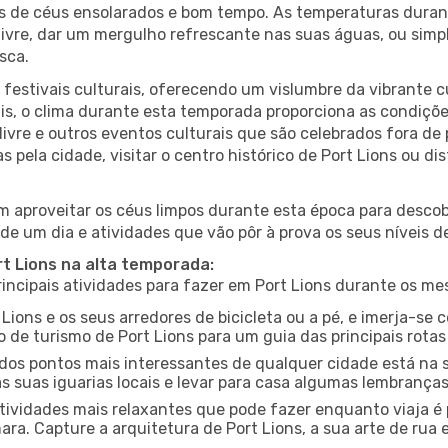
es de céus ensolarados e bom tempo. As temperaturas duran
r livre, dar um mergulho refrescante nas suas águas, ou sim
sca.
estivais culturais, oferecendo um vislumbre da vibrante cu
s, o clima durante esta temporada proporciona as condições
livre e outros eventos culturais que são celebrados fora d
s pela cidade, visitar o centro histórico de Port Lions ou 
 aproveitar os céus limpos durante esta época para descobr
de um dia e atividades que vão pôr à prova os seus níveis d
rt Lions na alta temporada:
ncipais atividades para fazer em Port Lions durante os me
 Lions e os seus arredores de bicicleta ou a pé, e imerja-s
 de turismo de Port Lions para um guia das principais rotas
os pontos mais interessantes de qualquer cidade está na s
 suas iguarias locais e levar para casa algumas lembrança
ividades mais relaxantes que pode fazer enquanto viaja é 
a. Capture a arquitetura de Port Lions, a sua arte de rua e