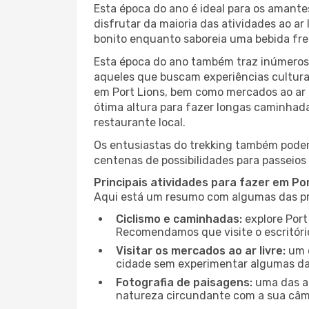
Esta época do ano é ideal para os amant
disfrutar da maioria das atividades ao a
bonito enquanto saboreia uma bebida fre
Esta época do ano também traz inúmeros f
aqueles que buscam experiências culturai
em Port Lions, bem como mercados ao ar 
ótima altura para fazer longas caminhada
restaurante local.
Os entusiastas do trekking também podem
centenas de possibilidades para passeios 
Principais atividades para fazer em Po
Aqui está um resumo com algumas das pri
Ciclismo e caminhadas:
explore Port
Recomendamos que visite o escritório
Visitar os mercados ao ar livre:
um d
cidade sem experimentar algumas das
Fotografia de paisagens:
uma das at
natureza circundante com a sua câmar