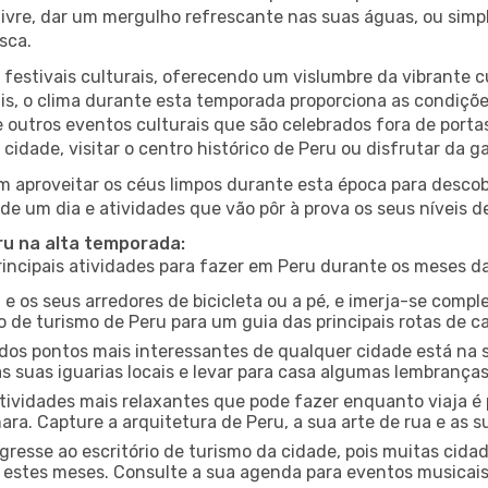
r livre, dar um mergulho refrescante nas suas águas, ou sim
sca.
estivais culturais, oferecendo um vislumbre da vibrante cu
s, o clima durante esta temporada proporciona as condições
e outros eventos culturais que são celebrados fora de por
cidade, visitar o centro histórico de Peru ou disfrutar da
 aproveitar os céus limpos durante esta época para descobr
de um dia e atividades que vão pôr à prova os seus níveis d
ru na alta temporada:
ncipais atividades para fazer em Peru durante os meses da
 e os seus arredores de bicicleta ou a pé, e imerja-se comp
 de turismo de Peru para um guia das principais rotas de ca
os pontos mais interessantes de qualquer cidade está na s
 suas iguarias locais e levar para casa algumas lembrança
ividades mais relaxantes que pode fazer enquanto viaja é 
a. Capture a arquitetura de Peru, a sua arte de rua e as s
gresse ao escritório de turismo da cidade, pois muitas cid
nte estes meses. Consulte a sua agenda para eventos musicai