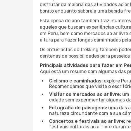
disfrutar da maioria das atividades ao a
bonito enquanto saboreia uma bebida fre
Esta época do ano também traz inúmeros f
aqueles que buscam experiências culturai
em Peru, bem como mercados ao ar livre 
altura para fazer longas caminhadas pela 
Os entusiastas do trekking também podem
centenas de possibilidades para passeios 
Principais atividades para fazer em Pe
Aqui está um resumo com algumas das pri
Ciclismo e caminhadas:
explore Peru
Recomendamos que visite o escritório
Visitar os mercados ao ar livre:
um d
cidade sem experimentar algumas das
Fotografia de paisagens:
uma das at
natureza circundante com a sua câmar
Concertos e festivais ao ar livre:
re
festivais culturais ao ar livre dura