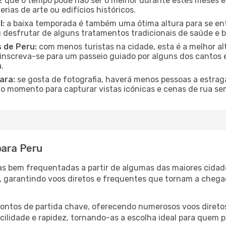
que o tempo pode não ser o melhor durante estes meses em 
rias de arte ou edifícios históricos.
l:
a baixa temporada é também uma ótima altura para se ent
desfrutar de alguns tratamentos tradicionais de saúde e b
s de Peru:
com menos turistas na cidade, esta é a melhor al
u inscreva-se para um passeio guiado por alguns dos canto
.
ara:
se gosta de fotografia, haverá menos pessoas a estraga
o momento para capturar vistas icónicas e cenas de rua se
para Peru
otas bem frequentadas a partir de algumas das maiores cida
s, garantindo voos diretos e frequentes que tornam a cheg
 pontos de partida chave, oferecendo numerosos voos diretos
acilidade e rapidez, tornando-as a escolha ideal para quem p