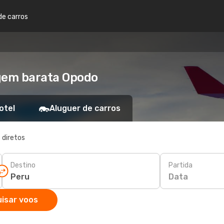
de carros
agem barata Opodo
otel
Aluguer de carros
 diretos
Destino
Partida
Data
isar voos