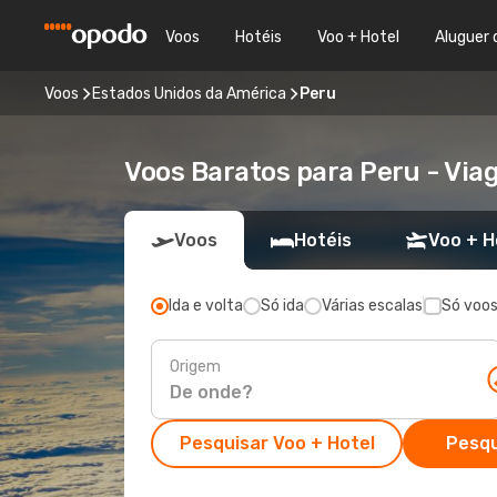
Voos
Hotéis
Voo + Hotel
Aluguer 
Voos
Estados Unidos da América
Peru
Voos Baratos para Peru - Vi
Voos
Hotéis
Voo + H
Ida e volta
Só ida
Várias escalas
Só voos
Origem
Pesquisar Voo + Hotel
Pesqu