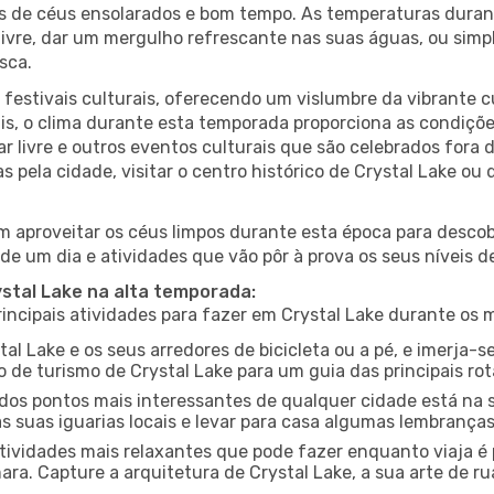
es de céus ensolarados e bom tempo. As temperaturas duran
r livre, dar um mergulho refrescante nas suas águas, ou sim
sca.
estivais culturais, oferecendo um vislumbre da vibrante cu
s, o clima durante esta temporada proporciona as condições
r livre e outros eventos culturais que são celebrados fora
s pela cidade, visitar o centro histórico de Crystal Lake o
 aproveitar os céus limpos durante esta época para descobr
de um dia e atividades que vão pôr à prova os seus níveis d
ystal Lake na alta temporada:
ncipais atividades para fazer em Crystal Lake durante os 
tal Lake e os seus arredores de bicicleta ou a pé, e imerja
 de turismo de Crystal Lake para um guia das principais rot
os pontos mais interessantes de qualquer cidade está na s
 suas iguarias locais e levar para casa algumas lembrança
ividades mais relaxantes que pode fazer enquanto viaja é 
a. Capture a arquitetura de Crystal Lake, a sua arte de rua