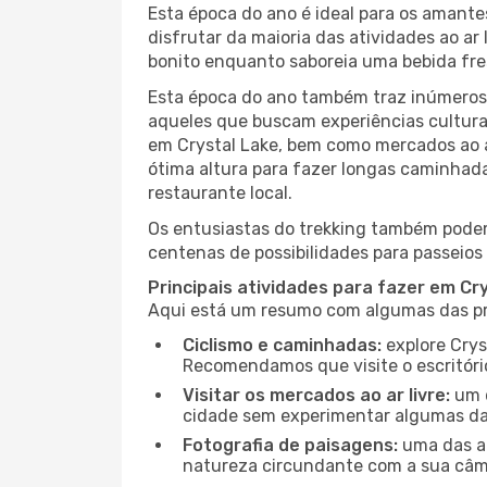
Esta época do ano é ideal para os amant
disfrutar da maioria das atividades ao a
bonito enquanto saboreia uma bebida fre
Esta época do ano também traz inúmeros f
aqueles que buscam experiências culturai
em Crystal Lake, bem como mercados ao a
ótima altura para fazer longas caminhada
restaurante local.
Os entusiastas do trekking também podem
centenas de possibilidades para passeios 
Principais atividades para fazer em Cr
Aqui está um resumo com algumas das pri
Ciclismo e caminhadas:
explore Crys
Recomendamos que visite o escritório
Visitar os mercados ao ar livre:
um d
cidade sem experimentar algumas das
Fotografia de paisagens:
uma das at
natureza circundante com a sua câmar