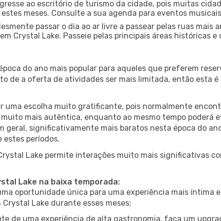
gresse ao escritório de turismo da cidade, pois muitas cid
nte estes meses. Consulte a sua agenda para eventos musicai
esmente passar o dia ao ar livre a passear pelas ruas mais 
m Crystal Lake. Passeie pelas principais áreas históricas e
 época do ano mais popular para aqueles que preferem reser
to de a oferta de atividades ser mais limitada, então esta 
er uma escolha muito gratificante, pois normalmente encon
muito mais autêntica, enquanto ao mesmo tempo poderá evit
em geral, significativamente mais baratos nesta época do an
 estes períodos.
Crystal Lake permite interações muito mais significativas c
ystal Lake na baixa temporada:
a oportunidade única para uma experiência mais íntima e 
m Crystal Lake durante esses meses:
te de uma experiência de alta gastronomia, faça um upgra