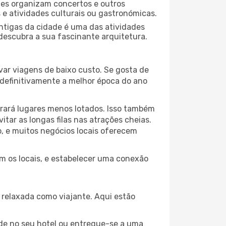
ades organizam concertos e outros
s e atividades culturais ou gastronómicas.
antigas da cidade é uma das atividades
 descubra a sua fascinante arquitetura.
var viagens de baixo custo. Se gosta de
é definitivamente a melhor época do ano
trará lugares menos lotados. Isso também
ar as longas filas nas atrações cheias.
o, e muitos negócios locais oferecem
om os locais, e estabelecer uma conexão
relaxada como viajante. Aqui estão
de no seu hotel ou entregue-se a uma