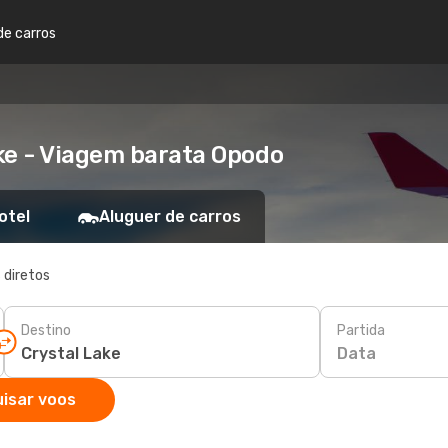
de carros
ke - Viagem barata Opodo
otel
Aluguer de carros
 diretos
Destino
Partida
Data
isar voos