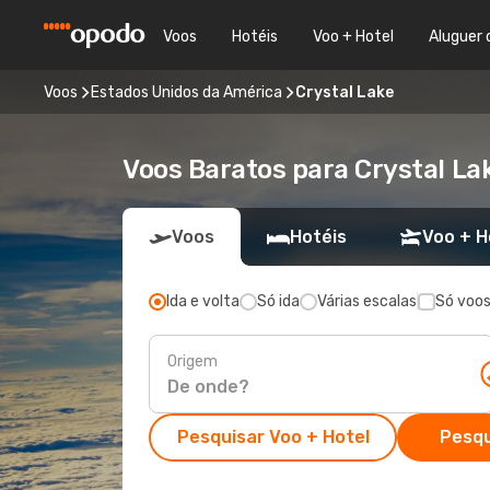
Voos
Hotéis
Voo + Hotel
Aluguer 
Voos
Estados Unidos da América
Crystal Lake
Voos Baratos para Crystal La
Voos
Hotéis
Voo + H
Ida e volta
Só ida
Várias escalas
Só voos
Origem
Pesquisar Voo + Hotel
Pesqu