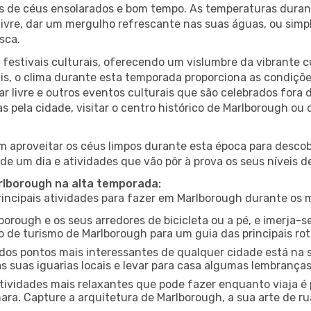
es de céus ensolarados e bom tempo. As temperaturas duran
r livre, dar um mergulho refrescante nas suas águas, ou sim
sca.
estivais culturais, oferecendo um vislumbre da vibrante cu
s, o clima durante esta temporada proporciona as condições
 livre e outros eventos culturais que são celebrados fora
s pela cidade, visitar o centro histórico de Marlborough o
 aproveitar os céus limpos durante esta época para descobr
de um dia e atividades que vão pôr à prova os seus níveis d
arlborough na alta temporada:
ncipais atividades para fazer em Marlborough durante os 
borough e os seus arredores de bicicleta ou a pé, e imerja
 de turismo de Marlborough para um guia das principais rot
os pontos mais interessantes de qualquer cidade está na s
 suas iguarias locais e levar para casa algumas lembrança
ividades mais relaxantes que pode fazer enquanto viaja é 
a. Capture a arquitetura de Marlborough, a sua arte de rua