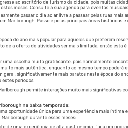
gresse ao escritório de turismo da cidade, pois muitas cid
nte estes meses. Consulte a sua agenda para eventos musicai
esmente passar o dia ao ar livre a passear pelas ruas mais 
m Marlborough. Passeie pelas principais áreas históricas e
 época do ano mais popular para aqueles que preferem reser
to de a oferta de atividades ser mais limitada, então esta 
er uma escolha muito gratificante, pois normalmente encon
muito mais autêntica, enquanto ao mesmo tempo poderá evit
em geral, significativamente mais baratos nesta época do an
 estes períodos.
 Marlborough permite interações muito mais significativas c
arlborough na baixa temporada:
a oportunidade única para uma experiência mais íntima e 
em Marlborough durante esses meses:
te de uma experiência de alta gastronomia, faça um upgra