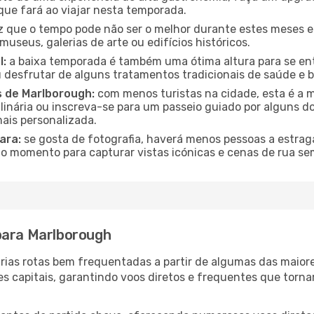
que fará ao viajar nesta temporada.
 que o tempo pode não ser o melhor durante estes meses em
museus, galerias de arte ou edifícios históricos.
l:
a baixa temporada é também uma ótima altura para se ent
desfrutar de alguns tratamentos tradicionais de saúde e b
s de Marlborough:
com menos turistas na cidade, esta é a m
ulinária ou inscreva-se para um passeio guiado por alguns 
ais personalizada.
ara:
se gosta de fotografia, haverá menos pessoas a estraga
o momento para capturar vistas icónicas e cenas de rua se
para Marlborough
árias rotas bem frequentadas a partir de algumas das maior
es capitais, garantindo voos diretos e frequentes que tor