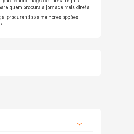
s para Marlborough de forma regular.
 para quem procura a jornada mais direta.
nça, procurando as melhores opções
ra!