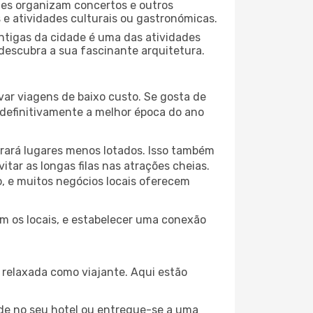
ades organizam concertos e outros
s e atividades culturais ou gastronómicas.
antigas da cidade é uma das atividades
 descubra a sua fascinante arquitetura.
var viagens de baixo custo. Se gosta de
é definitivamente a melhor época do ano
trará lugares menos lotados. Isso também
ar as longas filas nas atrações cheias.
o, e muitos negócios locais oferecem
om os locais, e estabelecer uma conexão
relaxada como viajante. Aqui estão
de no seu hotel ou entregue-se a uma