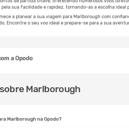
 pontos de partida chave, oferecendo numerosos voos direto
s pela sua facilidade e rapidez, tornando-as a escolha ideal
comece a planear a sua viagem para Marlborough com confia
o. Encontre o seu voo ideal e prepare-se para a sua aventu
 com a Opodo
 sobre Marlborough
ara Marlborough na Opodo?