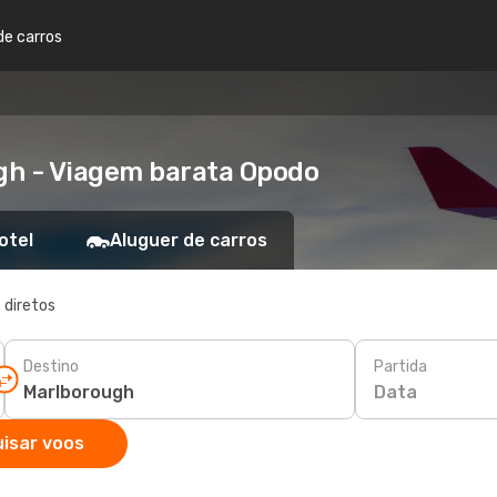
de carros
gh - Viagem barata Opodo
otel
Aluguer de carros
 diretos
Destino
Partida
Data
isar voos