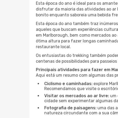
Esta época do ano é ideal para os amant
disfrutar da maioria das atividades ao a
bonito enquanto saboreia uma bebida fre
Esta época do ano também traz inúmeros f
aqueles que buscam experiências culturai
em Marlborough, bem como mercados ao ar
ótima altura para fazer longas caminhada
restaurante local.
Os entusiastas do trekking também podem
centenas de possibilidades para passeios 
Principais atividades para fazer em M
Aqui está um resumo com algumas das pri
Ciclismo e caminhadas:
explore Marl
Recomendamos que visite o escritório
Visitar os mercados ao ar livre:
um d
cidade sem experimentar algumas das
Fotografia de paisagens:
uma das at
natureza circundante com a sua câmar