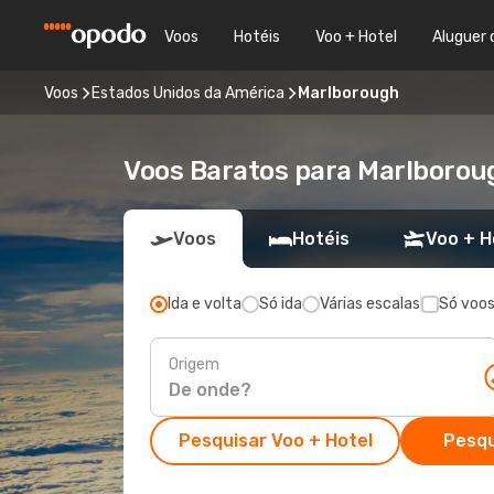
Voos
Hotéis
Voo + Hotel
Aluguer 
Voos
Estados Unidos da América
Marlborough
Voos Baratos para Marlborou
Voos
Hotéis
Voo + H
Ida e volta
Só ida
Várias escalas
Só voos
Origem
Pesquisar Voo + Hotel
Pesqu