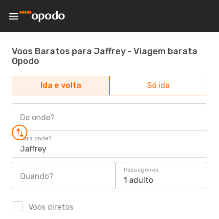
Voos Baratos para Jaffrey - Viagem barata
Opodo
Ida e volta
Só ida
De onde?
Para onde?
Jaffrey
Passageiros
Quando?
1 adulto
Voos diretos