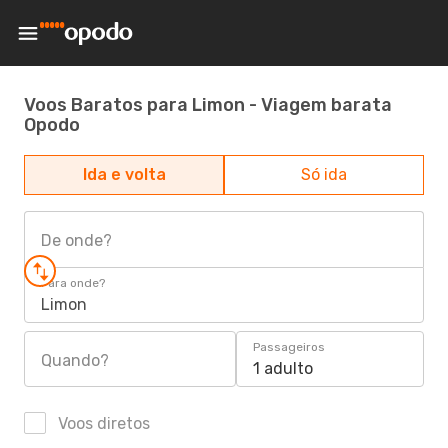
Voos Baratos para Limon - Viagem barata
Opodo
Ida e volta
Só ida
De onde?
Para onde?
Limon
Passageiros
Quando?
1 adulto
Voos diretos