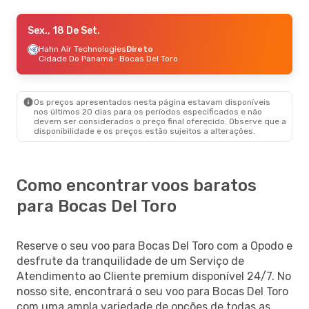
Seg., 31 De Ago.
Sex., 18 De Set.
- Seg., 31 De Ago.
Hahn Air Technologies
Hahn Air Technologies
Direto
Direto
Cidade Do Panamá
Cidade Do Panamá
- Bocas Del Toro
- Bocas Del Toro
Hahn Air Technologies
Direto
Bocas Del Toro
- Cidade Do Panamá
Os preços apresentados nesta página estavam disponíveis
Sáb., 19 De Set.
- Qui., 24 De Set.
nos últimos 20 dias para os períodos especificados e não
devem ser considerados o preço final oferecido. Observe que a
Hahn Air Technologies
Direto
disponibilidade e os preços estão sujeitos a alterações.
Cidade Do Panamá
- Bocas Del Toro
Hahn Air Technologies
Direto
Bocas Del Toro
- Cidade Do Panamá
Como encontrar voos baratos
para Bocas Del Toro
Reserve o seu voo para Bocas Del Toro com a Opodo e
desfrute da tranquilidade de um Serviço de
Atendimento ao Cliente premium disponível 24/7. No
nosso site, encontrará o seu voo para Bocas Del Toro
com uma ampla variedade de opções de todas as