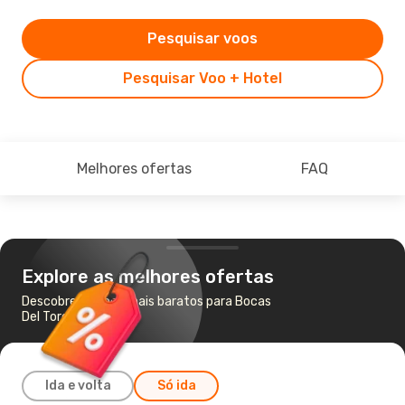
Pesquisar voos
Pesquisar Voo + Hotel
Melhores ofertas
FAQ
Explore as melhores ofertas
Descobre os voos mais baratos para Bocas
Del Toro
Ida e volta
Só ida