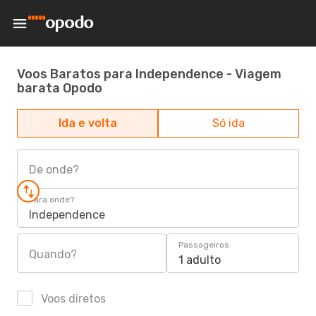
Voos Baratos para Independence - Viagem
barata Opodo
Ida e volta
Só ida
De onde?
Para onde?
Independence
Passageiros
Quando?
1 adulto
Voos diretos