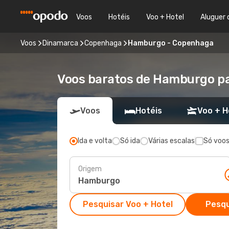
Voos
Hotéis
Voo + Hotel
Aluguer 
Voos
Dinamarca
Copenhaga
Hamburgo - Copenhaga
Voos baratos de Hamburgo pa
Voos
Hotéis
Voo + H
Ida e volta
Só ida
Várias escalas
Só voos
Origem
Pesquisar Voo + Hotel
Pesqu