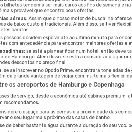
 os bilhetes tendem a ser mais caros aos fins de semana e na
é mais provável que encontre boas ofertas.
ias aéreas:
Assim que o nosso motor de busca lhe oferecer a
s de baixo custo e tradicionais. Além disso, se tiver flexibi
hetes baratos.
 pessoas decidem esperar até ao último minuto para encont
es com antecedência para encontrar melhores ofertas e evi
capadinhas:
se está a planear ficar num hotel, então deve
ir de Hamburgo. Além disso, se está a considerar alugar um 
des descontos no preço final.
e:
se se inscrever no Opodo Prime, encontrará toneladas de 
lém da grande vantagem de viajar com muito mais flexibilida
tre os aeroportos de Hamburgo e Copenhaga
sses de serviço, desde a económica até cabines premium, 
ém recomendamos:
nsidere o espaço para as pernas e a proximidade das comod
ervar o seu lugar mais próximo das casas de banho.
se de beber bastante água durante a duração do seu voo, po