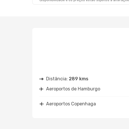
disponibilidade e os preços estão sujeitos a alteraçõe
Sáb., 5 De Set.
- Dom., 6 De Set.
Swiss International Air Lines
1 Escala
HAM
- CPH
Lufthansa
1 Escala
CPH
- HAM
Distância:
289 kms
Aeroportos de Hamburgo
Aeroportos Copenhaga