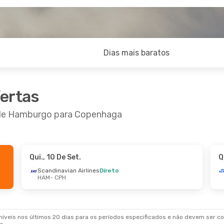
Dias mais baratos
fertas
r de Hamburgo para Copenhaga
Qui., 10 De Set.
Q
 De Set.
- Seg., 21 De Set.
Qui., 27 De Ago.
- 
Scandinavian Airlines
Direto
HAM
- CPH
navian Airlines
Direto
Scandinavian Airli
 CPH
HAM
- CPH
navian Airlines
Direto
Scandinavian Airli
HAM
CPH
- HAM
veis nos últimos 20 dias para os períodos especificados e não devem ser con