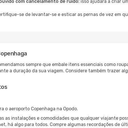
ouvido com cancelamento de ruído:
isso ajudará a criar u
rtifique-se de levantar-se e esticar as pernas de vez em q
Copenhaga
comendamos sempre que embale itens essenciais como roup
rante a duração da sua viagem. Considere também trazer a
tos
ra o aeroporto Copenhaga na Opodo.
s as instalações e comodidades que qualquer viajante poss
et, há algo para todos. Compre algumas recordações de últi