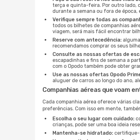
terça e quinta-feira. Por outro lado,
durante a semana ou fora de época, 
Verifique sempre todas as companh
todos os bilhetes de companhias aérea
viagem, será mais fácil encontrar bil
Reserve com antecedência:
algumas
recomendamos comprar os seus bilhet
Consulte as nossas ofertas de es
escapadinhas e fins de semana a part
com o Opodo também pode obter gran
Use as nossas ofertas Opodo Prim
aluguer de carros ao longo do ano, a
Companhias aéreas que voam en
Cada companhia aérea oferece várias cla
preferências. Com isso em mente, tamb
Escolha o seu lugar com cuidado:
co
crianças, pode ser uma boa ideia res
Mantenha-se hidratado:
certifique-