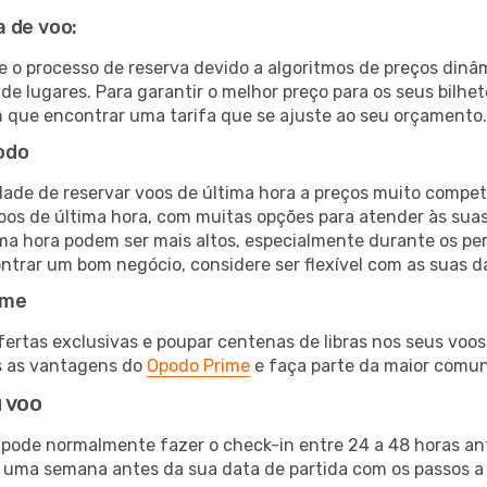
 de voo:
e o processo de reserva devido a algoritmos de preços dinâ
de lugares. Para garantir o melhor preço para os seus bilh
que encontrar uma tarifa que se ajuste ao seu orçamento.
odo
ade de reservar voos de última hora a preços muito compet
s de última hora, com muitas opções para atender às suas
ima hora podem ser mais altos, especialmente durante os pe
trar um bom negócio, considere ser flexível com as suas da
ime
tas exclusivas e poupar centenas de libras nos seus voos, 
s as vantagens do
Opodo Prime
e faça parte da maior comu
 voo
ode normalmente fazer o check-in entre 24 a 48 horas ante
 uma semana antes da sua data de partida com os passos a s