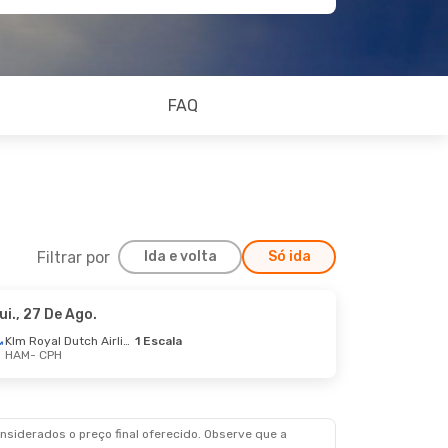
FAQ
Filtrar por
Ida e volta
Só ida
ui., 27 De Ago.
Dom., 30 De Ago.
Klm Royal Dutch Airlines
1 Escala
HAM
- CPH
nes
Direto
nes
Direto
siderados o preço final oferecido. Observe que a