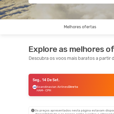
Melhores ofertas
Explore as melhores o
Descubra os voos mais baratos a parti
Seg., 14 De Set.
Sáb., 3 De Out.
- Ter., 6 De Out.
Seg., 14
Scandinavian Airlines
Direto
HAM
- CPH
Lufthansa
1 Escala
Scandi
HAM
- CPH
HAM
-
Swiss International Air Lines
1 Escala
Scandi
CPH
- HAM
CPH
- 
Os preços apresentados nesta página estavam disponí