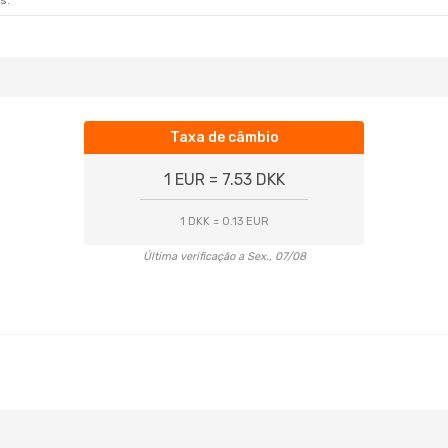
s.
Taxa de câmbio
1 EUR = 7.53 DKK
1 DKK = 0.13 EUR
Última verificação a Sex., 07/08