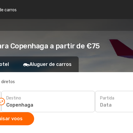
de carros
ra Copenhaga a partir de €75
otel
Aluguer de carros
 diretos
Destino
Partida
Data
isar voos