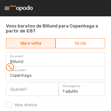
Voos baratos de Billund para Copenhaga a
partir de €87
Ida e volta
Só ida
De onde?
Billund
Para onde?
Copenhaga
Passageiros
Quando?
1 adulto
Voos diretos