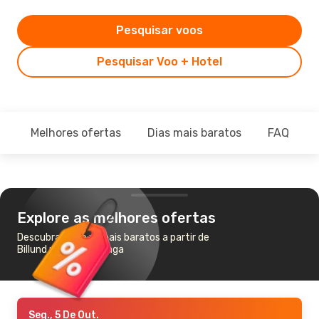
Pesquisar voos
Pesquisar Voo + Hotel
Melhores ofertas
Dias mais baratos
FAQ
Explore as melhores ofertas
Descubra os voos mais baratos a partir de
Billund para Copenhaga
Seg., 5 De Out.