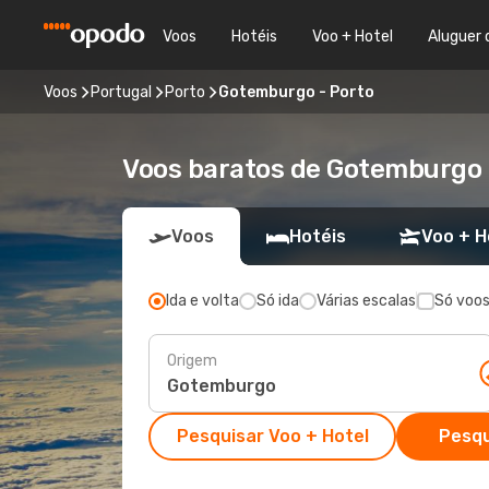
Voos
Hotéis
Voo + Hotel
Aluguer 
Voos
Portugal
Porto
Gotemburgo - Porto
Voos baratos de Gotemburgo p
Voos
Hotéis
Voo + H
Ida e volta
Só ida
Várias escalas
Só voos
Origem
Pesquisar Voo + Hotel
Pesqu