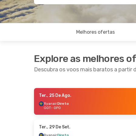
Melhores ofertas
Explore as melhores o
Descubra os voos mais baratos a partir
Ter., 25 De Ago.
Sáb., 22 De Ago.
- Sáb., 29 De Ago.
Qua., 2 
Ryanair
Direto
GOT
- OPO
Ryanair
Direto
GOT
- OPO
GOT
- 
Ryanair
Direto
Ryana
OPO
- GOT
OPO
- 
Ter., 29 De Set.
Ryanair
Direto