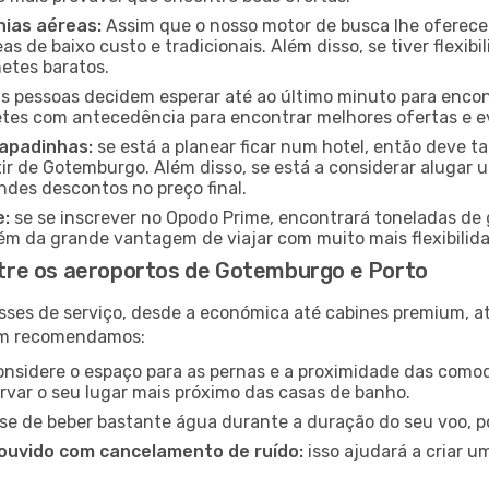
ias aéreas:
Assim que o nosso motor de busca lhe oferecer a
s de baixo custo e tradicionais. Além disso, se tiver flexibi
hetes baratos.
 pessoas decidem esperar até ao último minuto para encont
es com antecedência para encontrar melhores ofertas e evi
capadinhas:
se está a planear ficar num hotel, então deve
ir de Gotemburgo. Além disso, se está a considerar alugar u
des descontos no preço final.
e:
se se inscrever no Opodo Prime, encontrará toneladas de 
lém da grande vantagem de viajar com muito mais flexibilida
re os aeroportos de Gotemburgo e Porto
sses de serviço, desde a económica até cabines premium, 
ém recomendamos:
nsidere o espaço para as pernas e a proximidade das comod
ervar o seu lugar mais próximo das casas de banho.
se de beber bastante água durante a duração do seu voo, po
ouvido com cancelamento de ruído:
isso ajudará a criar u