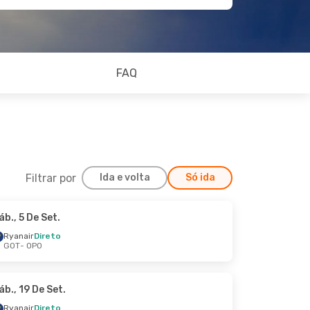
FAQ
Filtrar por
Ida e volta
Só ida
áb., 5 De Set.
Sáb., 17 De Out.
Ryanair
Direto
GOT
- OPO
áb., 19 De Set.
Ryanair
Direto