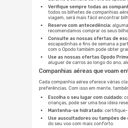
Verifique sempre todas as companh
todos os bilhetes de companhias aérea
viagem, será mais fácil encontrar bil
Reserve com antecedência:
algumas
recomendamos comprar os seus bilhet
Consulte as nossas ofertas de es
escapadinhas e fins de semana a part
com o Opodo também pode obter gran
Use as nossas ofertas Opodo Prim
aluguer de carros ao longo do ano, a
Companhias aéreas que voam ent
Cada companhia aérea oferece várias cla
preferências. Com isso em mente, tamb
Escolha o seu lugar com cuidado:
co
crianças, pode ser uma boa ideia res
Mantenha-se hidratado:
certifique-
Use auscultadores ou tampões de 
do seu voo com mais conforto.