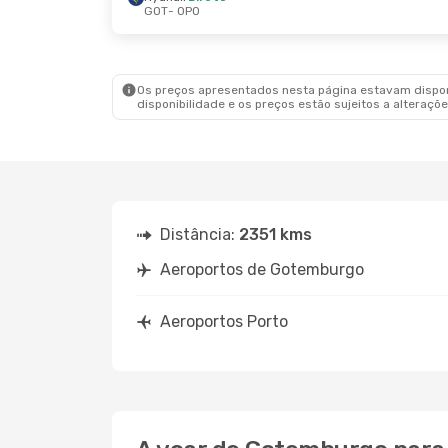
GOT
- OPO
Ter., 22 De Set.
- Sex., 25 De Set.
Klm Royal Dutch Airlines
1 Escala
GOT
- OPO
Klm Royal Dutch Airlines
1 Escala
OPO
- GOT
Os preços apresentados nesta página estavam disponí
disponibilidade e os preços estão sujeitos a alteraçõe
Distância:
2351 kms
Aeroportos de Gotemburgo
Aeroportos Porto