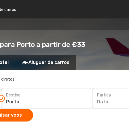
de carros
ara Porto a partir de €33
otel
Aluguer de carros
 diretos
Destino
Partida
Data
isar voos