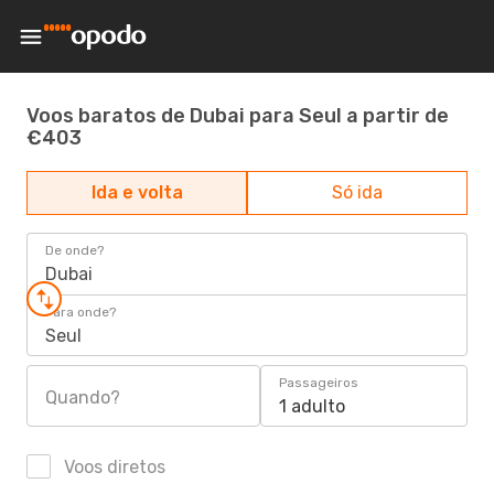
Voos baratos de Dubai para Seul a partir de
€403
Ida e volta
Só ida
De onde?
Dubai
Para onde?
Seul
Passageiros
Quando?
1 adulto
Voos diretos