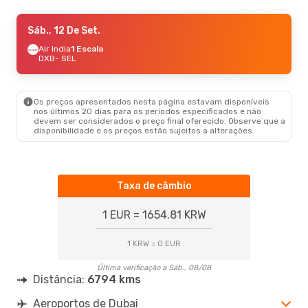
Qui., 22 De Out.
Sáb., 12 De Set.
- Ter., 27 De Out.
Air India
Air India
1 Escala
1 Escala
DXB
DXB
- SEL
- SEL
Air India
1 Escala
SEL
- DXB
Os preços apresentados nesta página estavam disponíveis
Sáb., 22 De Ago.
- Sáb., 29 De Ago.
nos últimos 20 dias para os períodos especificados e não
devem ser considerados o preço final oferecido. Observe que a
Etihad Airways
3 Escalas
disponibilidade e os preços estão sujeitos a alterações.
DXB
- SEL
Cebu Air
1 Escala
SEL
- DXB
Taxa de câmbio
1 EUR = 1654.81 KRW
1 KRW = 0 EUR
Última verificação a Sáb., 08/08
Distância:
6794 kms
Aeroportos de Dubai