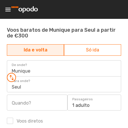
Voos baratos de Munique para Seul a partir
de €300
Ida e volta
Só ida
De onde?
Munique
Para onde?
Seul
Passageiros
Quando?
1 adulto
Voos diretos